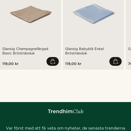
Glansig Champagnefärgad
Glansig Babyblå Enkel
G
Basic Bröstnäsduk
Bröstnäsduk
119,00 kr
119,00 kr
7
Var först med att få veta om nyheter, de senaste trenderna