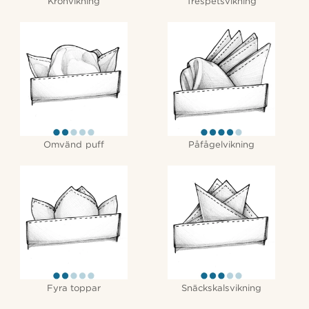
Kronvikning
Trespetsvikning
Omvänd puff
Påfågelvikning
Fyra toppar
Snäckskalsvikning