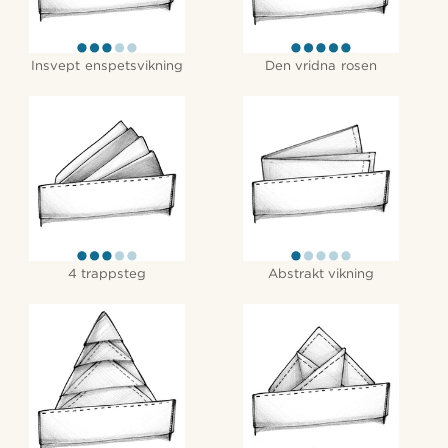
Insvept enspetsvikning
Den vridna rosen
4 trappsteg
Abstrakt vikning