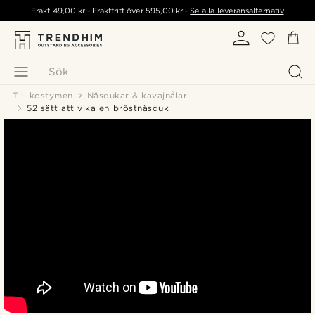
Frakt
49,00 kr
- Fraktfritt över
595,00 kr
-
Se alla leveransalternativ
Sök
Till kostymen
Näsdukar & kavajnålar
52 sätt att vika en bröstnäsduk