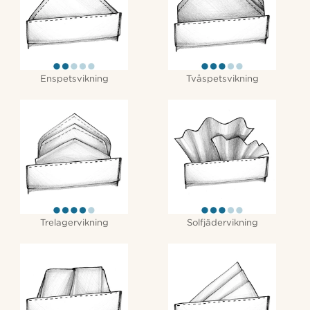
Enspetsvikning
Tvåspetsvikning
Trelagervikning
Solfjädervikning