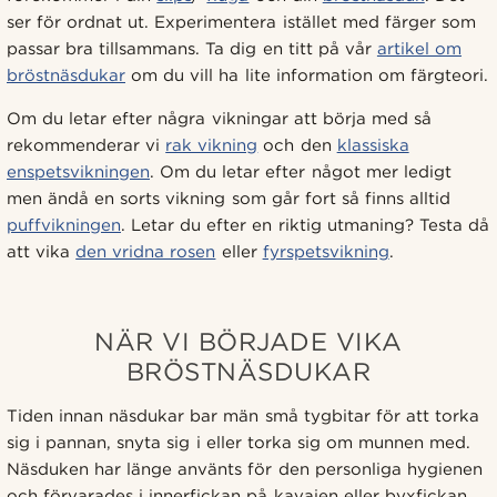
ser för ordnat ut. Experimentera istället med färger som
passar bra tillsammans. Ta dig en titt på vår
artikel om
bröstnäsdukar
om du vill ha lite information om färgteori.
Om du letar efter några vikningar att börja med så
rekommenderar vi
rak vikning
och den
klassiska
enspetsvikningen
. Om du letar efter något mer ledigt
men ändå en sorts vikning som går fort så finns alltid
puffvikningen
. Letar du efter en riktig utmaning? Testa då
att vika
den vridna rosen
eller
fyrspetsvikning
.
NÄR VI BÖRJADE VIKA
BRÖSTNÄSDUKAR
Tiden innan näsdukar bar män små tygbitar för att torka
sig i pannan, snyta sig i eller torka sig om munnen med.
Näsduken har länge använts för den personliga hygienen
och förvarades i innerfickan på kavajen eller byxfickan.