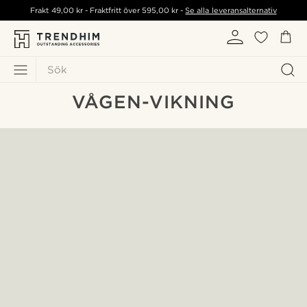
Frakt
49,00 kr
- Fraktfritt över
595,00 kr
-
Se alla leveransalternativ
Sök
VÅGEN-VIKNING