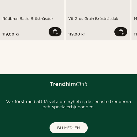
Rödbrun Basic Bröstnäsduk
Vit Gros Grain Bröstnäsduk
M
119,00 kr
119,00 kr
1
Var först med att få veta om nyheter, de senaste trenderna
och specialerbjudanden.
BLI MEDLEM