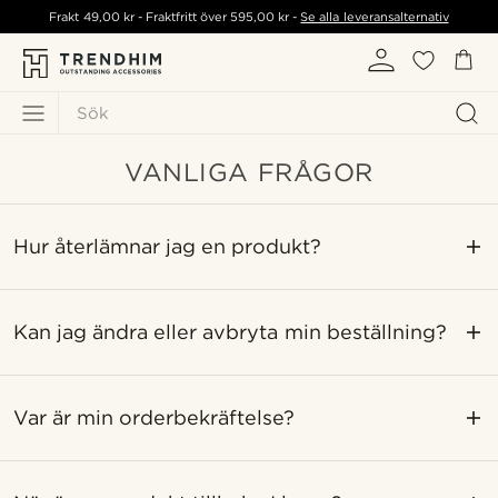
Frakt
49,00 kr
- Fraktfritt över
595,00 kr
-
Se alla leveransalternativ
Sök
VANLIGA FRÅGOR
Hur återlämnar jag en produkt?
Kan jag ändra eller avbryta min beställning?
Var är min orderbekräftelse?