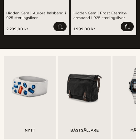
Hidden Gem | Aurora halsband i
Hidden Gem | Frost Eternity-
925 sterlingsilver
armband i 925 sterlingsilver
2.299,00 kr
1.999,00 kr
NYTT
BÄSTSÄLJARE
MÄR