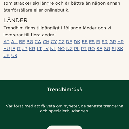
som sträcker sig längre och är bättre än någon annan
återförsäljare eller onlinebutik.
LÄNDER
Trendhim finns tillgängligt i följande länder och vi
levererar till flera andra:
AT
AU
BE
BG
CA
CH
CY
CZ
DE
DK
EE
ES
FI
FR
GR
HR
HU
IE
IT
JP
KR
LT
LV
NL
NO
NZ
PL
PT
RO
SE
SG
SI
SK
UK
US
Var först med att få veta om nyheter, de senaste trenderna
och specialerbjudanden.