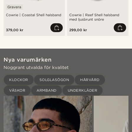
Gravera
Cowrie | Coastal Shell halsband
Cowrie | Reef Shell halsband
med ljusbrunt snöre
379,00 kr
299,00 kr
Nya varumärken
Noggrant utvalda för kvalitet
KLOCKOR
SOLGLASÖGON
HÅRVÅRD
VÄSKOR
ARMBAND
UNDERKLÄDER