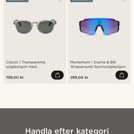
Classic | Transparenta
Momentum | Svarta & Blå
solglasögon med
Wraparound Sportsolglasögon
rökpolariserade glas
759,00 kr
299,00 kr
Handla efter kategori