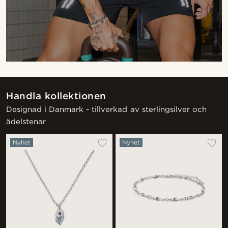
Handla kollektionen
Designad i Danmark - tillverkad av sterlingsilver och
ädelstenar
Nyhet
Nyhet