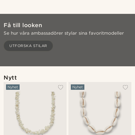
Få till looken
Se hur våra ambassadörer stylar sina favoritmodeller
Shoppa looken
Sho
UTFORSKA STILAR
@jaimedeelgado
Nytt
Nyhet
Nyhet