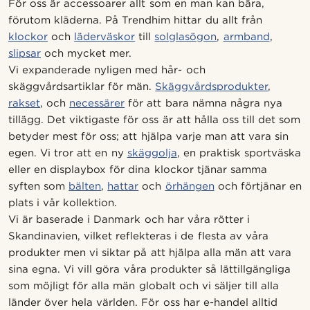
För oss är accessoarer allt som en man kan bära,
förutom kläderna. På Trendhim hittar du allt från
klockor
och
läderväskor
till
solglasögon
,
armband
,
slipsar
och mycket mer.
Vi expanderade nyligen med hår- och
skäggvårdsartiklar för män.
Skäggvårdsprodukter
,
rakset
, och
necessärer
för att bara nämna några nya
tillägg. Det viktigaste för oss är att hålla oss till det som
betyder mest för oss; att hjälpa varje man att vara sin
egen. Vi tror att en ny
skäggolja
, en praktisk sportväska
eller en displaybox för dina klockor tjänar samma
syften som
bälten
,
hattar
och
örhängen
och förtjänar en
plats i vår kollektion.
Vi är baserade i Danmark och har våra rötter i
Skandinavien, vilket reflekteras i de flesta av våra
produkter men vi siktar på att hjälpa alla män att vara
sina egna. Vi vill göra våra produkter så lättillgängliga
som möjligt för alla män globalt och vi säljer till alla
länder över hela världen. För oss har e-handel alltid