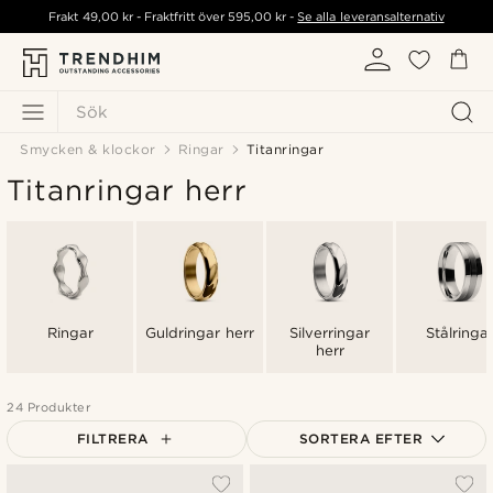
Frakt
49,00 kr
- Fraktfritt över
595,00 kr
-
Se alla leveransalternativ
Sök
Smycken & klockor
Ringar
Titanringar
Titanringar herr
Ringar
Guldringar herr
Silverringar
Stålringa
herr
24 Produkter
FILTRERA
SORTERA EFTER
Mest populärt