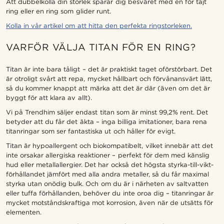
Att dubbelkolla din storlek sparar dig besväret med en för tajt
ring eller en ring som glider runt.
Kolla in vår artikel om att hitta den perfekta ringstorleken.
VARFÖR VÄLJA TITAN FÖR EN RING?
Titan är inte bara tåligt – det är praktiskt taget oförstörbart. Det
är otroligt svårt att repa, mycket hållbart och förvånansvärt lätt,
så du kommer knappt att märka att det är där (även om det är
byggt för att klara av allt).
Vi på Trendhim säljer endast titan som är minst 99,2% rent. Det
betyder att du får det äkta – inga billiga imitationer, bara rena
titanringar som ser fantastiska ut och håller för evigt.
Titan är hypoallergent och biokompatibelt, vilket innebär att det
inte orsakar allergiska reaktioner – perfekt för dem med känslig
hud eller metallallergier. Det har också det högsta styrka-till-vikt-
förhållandet jämfört med alla andra metaller, så du får maximal
styrka utan onödig bulk. Och om du är i närheten av saltvatten
eller tuffa förhållanden, behöver du inte oroa dig – titanringar är
mycket motståndskraftiga mot korrosion, även när de utsätts för
elementen.