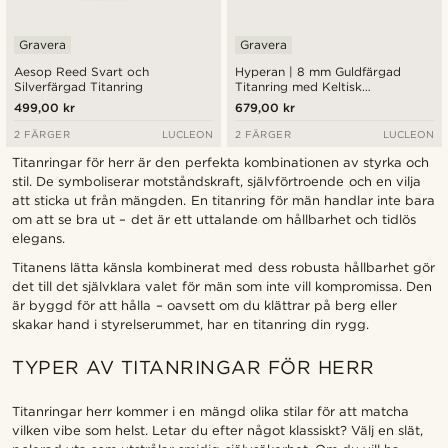
Gravera
Gravera
Aesop Reed Svart och
Hyperan | 8 mm Guldfärgad
Silverfärgad Titanring
Titanring med Keltisk
Knutmönster
499,00 kr
679,00 kr
2 FÄRGER
LUCLEON
2 FÄRGER
LUCLEON
Titanringar för herr är den perfekta kombinationen av styrka och
stil. De symboliserar motståndskraft, självförtroende och en vilja
att sticka ut från mängden. En titanring för män handlar inte bara
om att se bra ut – det är ett uttalande om hållbarhet och tidlös
elegans.
Titanens lätta känsla kombinerat med dess robusta hållbarhet gör
det till det självklara valet för män som inte vill kompromissa. Den
är byggd för att hålla – oavsett om du klättrar på berg eller
skakar hand i styrelserummet, har en titanring din rygg.
TYPER AV TITANRINGAR FÖR HERR
Titanringar herr kommer i en mängd olika stilar för att matcha
vilken vibe som helst. Letar du efter något klassiskt? Välj en slät,