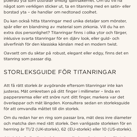
polerad yta som utstrålar smidig självsäkerhet. Om du vill ha
något som verkligen sticker ut, ta en titanring med en satin- eller
borstad yta – de handlar om nedtonad coolhet.
Du kan också hitta titanringar med unika detaljer som mönster,
spår eller en blandning av material som zirkonia. Vill du ha en
extra dos personlighet? Titanringar finns i olika ytor och färger,
inklusive svarta titanringar för en djärv look, eller guld- och
silverfinish för den klassiska känslan med en modern twist.
Oavsett om du siktar på robust, elegant eller edgy, finns det en
titanring som passar dig.
STORLEKSGUIDE FÖR TITANRINGAR
Att få rätt storlek är avgörande eftersom titanringar inte kan
justeras. Mät omkretsen på ditt finger i millimeter – linda en
pappersremsa eller ett snöre runt ditt finger, markera var det
överlappar och mät längden. Konsultera sedan en storleksguide
för att omvandla måttet till din storlek.
Om du redan har en ring som passar bra, mät dess inre diameter
och matcha den med rätt storlek. Den vanligaste storleken för en
herrring är T1/2 (UK-storlek), 62 (EU-storlek) eller 10 (US-storlek).