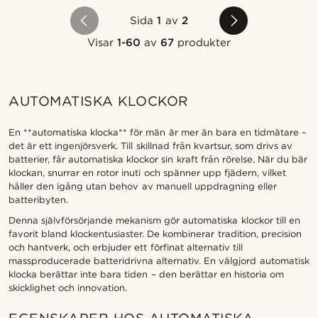
Sida
1
av
2
Visar
1-60
av
67
produkter
AUTOMATISKA KLOCKOR
En **automatiska klocka** för män är mer än bara en tidmätare –
det är ett ingenjörsverk. Till skillnad från kvartsur, som drivs av
batterier, får automatiska klockor sin kraft från rörelse. När du bär
klockan, snurrar en rotor inuti och spänner upp fjädern, vilket
håller den igång utan behov av manuell uppdragning eller
batteribyten.
Denna självförsörjande mekanism gör automatiska klockor till en
favorit bland klockentusiaster. De kombinerar tradition, precision
och hantverk, och erbjuder ett förfinat alternativ till
massproducerade batteridrivna alternativ. En välgjord automatisk
klocka berättar inte bara tiden – den berättar en historia om
skicklighet och innovation.