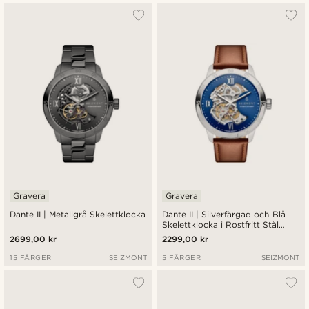
Gravera
Gravera
Dante II | Metallgrå Skelettklocka
Dante II | Silverfärgad och Blå
Skelettklocka i Rostfritt Stål
med Klockrem i Läder
2699,00 kr
2299,00 kr
15 FÄRGER
SEIZMONT
5 FÄRGER
SEIZMONT