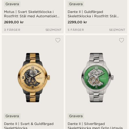
Gravera
Gravera
Motus | Svart Skelettklocka i
Dante II | Guldfärgad
Rostfritt Stål med Automatiskt
Skelettklocka i Rostfritt Stål
Urverk
med Klockrem i Svart Läder
2699,00 kr
2299,00 kr
3 FÄRGER
SEIZMONT
5 FÄRGER
SEIZMONT
Gravera
Gravera
Dante II | Svart & Guldfärgad
Dante II | Silverfärgad
Skelettklocka
Skelettklocka med Grön Urtavla