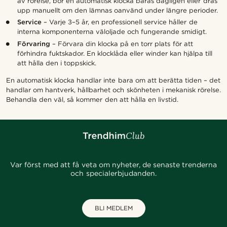
av rörelse, bör en automatisk klocka bäras dagligen eller dras
upp manuellt om den lämnas oanvänd under längre perioder.
Service
– Varje 3–5 år, en professionell service håller de
interna komponenterna väloljade och fungerande smidigt.
Förvaring
– Förvara din klocka på en torr plats för att
förhindra fuktskador. En klocklåda eller winder kan hjälpa till
att hålla den i toppskick.
En automatisk klocka handlar inte bara om att berätta tiden – det
handlar om hantverk, hållbarhet och skönheten i mekanisk rörelse.
Behandla den väl, så kommer den att hålla en livstid.
Var först med att få veta om nyheter, de senaste trenderna
och specialerbjudanden.
BLI MEDLEM