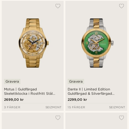
Gravera
Gravera
Motus | Guldfärgad
Dante II | Limited Edition
Skelettklocka i Rostfritt Stål
Guldfärgad & Silverfärgad
med Automatiskt Urverk
Skelettklocka
2699,00 kr
2299,00 kr
3 FÄRGER
SEIZMONT
15 FÄRGER
SEIZMONT