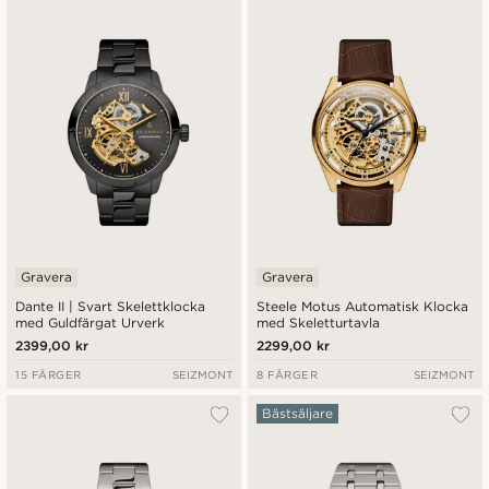
Nyaste
Billigast
Dyrast
Gravera
Gravera
Dante II | Svart Skelettklocka
Steele Motus Automatisk Klocka
med Guldfärgat Urverk
med Skeletturtavla
2399,00 kr
2299,00 kr
15 FÄRGER
SEIZMONT
8 FÄRGER
SEIZMONT
Bästsäljare