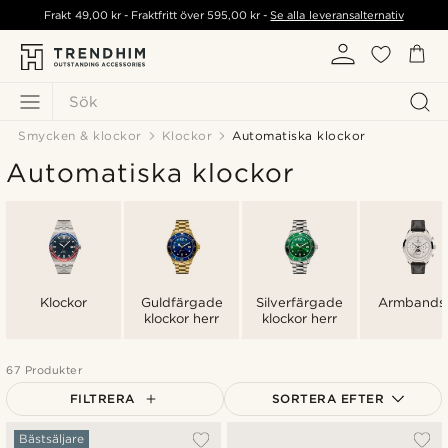
Frakt
49,00 kr
- Fraktfritt över
595,00 kr
-
Se alla leveransalternativ
Sök
Smycken & klockor
Klockor
Automatiska klockor
Automatiska klockor
Klockor
Guldfärgade
Silverfärgade
Armbands
klockor herr
klockor herr
67 Produkter
FILTRERA
SORTERA EFTER
Mest populärt
Bästsäljare