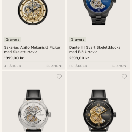
Gravera
Gravera
Sakarias Agito Mekaniskt Fickur
Dante II | Svart Skelettklocka
med Skeletturtavla
med Blå Urtavla
1999,00 kr
2399,00 kr
4 FÄRGER
SEIZMONT
15 FÄRGER
SEIZMONT