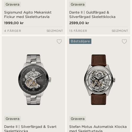
Gravera
Gravera
Sigismund Agito Mekaniskt
Dante II | Guldfärgad &
Fickur med Skeletturtavla
Silverfärgad Skelettklocka
1999,00 kr
2599,00 kr
4 FÄRGER
SEIZMONT
15 FÄRGER
SEIZMONT
Bästsäljare
Gravera
Gravera
Dante II | Silverfärgad & Svart
Stefan Motus Automatisk Klocka
Skelettklocka
med Skeletturtavla