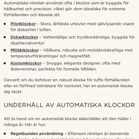
Automatiska rörelser används ofta i klockor som är byggda för
hållbarhet och precision, vilket gör dem idealiska för extrema
förhållanden och klassisk stil.
Pilotklockor
– Stora, lättlästa urtavlor med självlysande visare
för läsbarhet i luften.
Dykarklockor
– Vattentåliga och tryckbeständiga, byggda för
djuphavsäventyr.
Militärklockor
– Hållbara, robusta och motståndskraftiga mot
temperaturförändringar och magnetfält.
Kostymklockor
– Snygga, eleganta designer, ofta med
läderremmar, perfekta för formella tillfällen.
Oavsett om du behöver en robust klocka för tuffa förhållanden
eller en förfinad tidmätare för kontoret, har en automatisk klocka
dig täckt.
UNDERHÅLL AV AUTOMATISKA KLOCKOR
Att ta hand om en automatisk klocka säkerställer att den håller i
många år. Här är hur:
Regelbunden användning
– Eftersom rörelsen är beroende