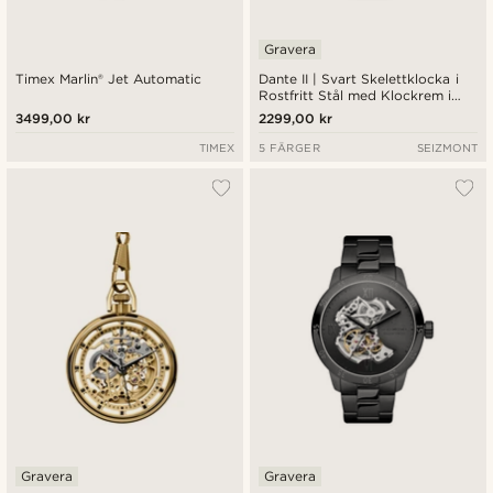
Gravera
Timex Marlin® Jet Automatic
Dante II | Svart Skelettklocka i
Rostfritt Stål med Klockrem i
Läder
3499,00 kr
2299,00 kr
TIMEX
5 FÄRGER
SEIZMONT
Gravera
Gravera