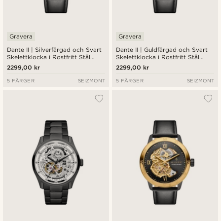
Gravera
Gravera
Dante II | Silverfärgad och Svart
Dante II | Guldfärgad och Svart
Skelettklocka i Rostfritt Stål
Skelettklocka i Rostfritt Stål
med Klockrem i Läder
med Klockrem i Läder
2299,00 kr
2299,00 kr
5 FÄRGER
SEIZMONT
5 FÄRGER
SEIZMONT