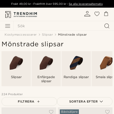
Frakt
49,00 kr
- Fraktfritt över
595,00 kr
-
Se alla leveransalternativ
Sök
Kostymaccessoarer
Slipsar
Mönstrade slipsar
Mönstrade slipsar
Slipsar
Enfärgade
Randiga slipsar
Smala slips
slipsar
224 Produkter
FILTRERA
SORTERA EFTER
Mest populärt
Bästsäljare