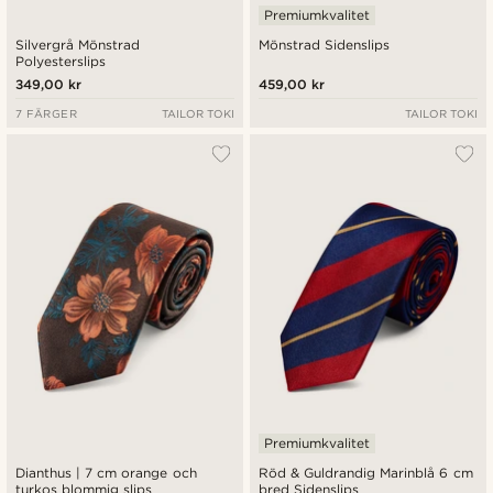
Premiumkvalitet
Silvergrå Mönstrad
Mönstrad Sidenslips
Polyesterslips
349,00 kr
459,00 kr
7 FÄRGER
TAILOR TOKI
TAILOR TOKI
Premiumkvalitet
Dianthus | 7 cm orange och
Röd & Guldrandig Marinblå 6 cm
turkos blommig slips
bred Sidenslips