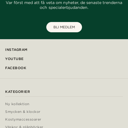
Var först med att få veta om nyheter, de senaste trenderna
och specialerbjudanden.
BLI MEDLEM
INSTAGRAM
YOUTUBE
FACEBOOK
KATEGORIER
Ny kollektion
Smycken & klockor
Kostymaccessoarer
Väskor & plånböcker