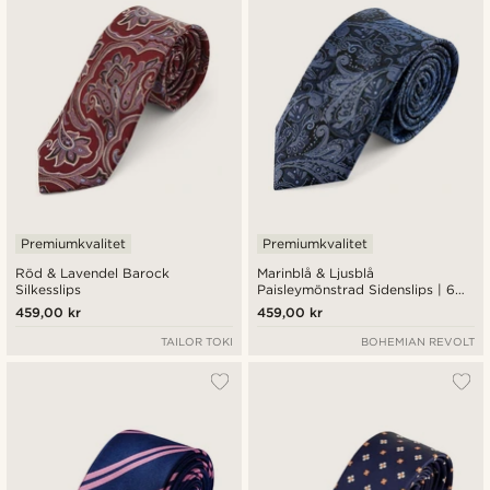
Premiumkvalitet
Premiumkvalitet
Röd & Lavendel Barock
Marinblå & Ljusblå
Silkesslips
Paisleymönstrad Sidenslips | 6
cm
459,00 kr
459,00 kr
TAILOR TOKI
BOHEMIAN REVOLT