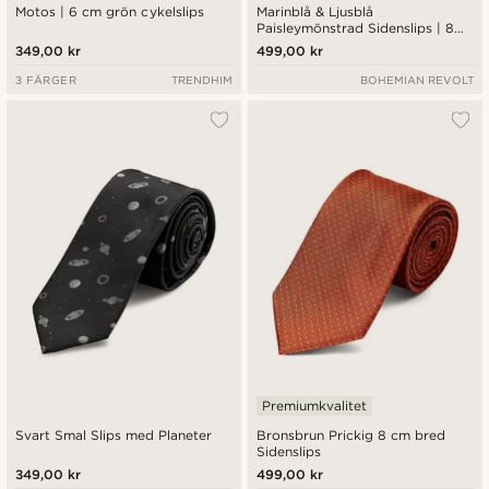
Motos | 6 cm grön cykelslips
Marinblå & Ljusblå
Paisleymönstrad Sidenslips | 8
cm
349,00 kr
499,00 kr
3 FÄRGER
TRENDHIM
BOHEMIAN REVOLT
Premiumkvalitet
Svart Smal Slips med Planeter
Bronsbrun Prickig 8 cm bred
Sidenslips
349,00 kr
499,00 kr