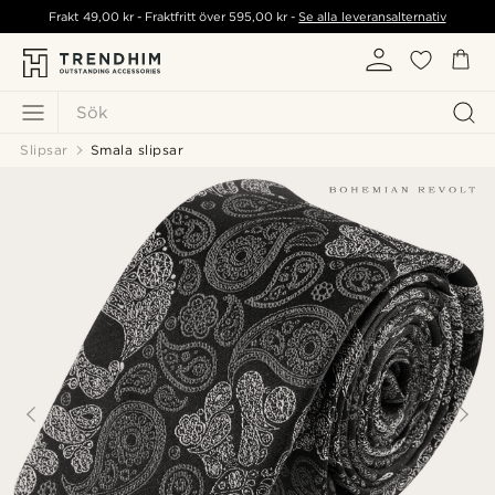
Frakt
49,00 kr
- Fraktfritt över
595,00 kr
-
Se alla leveransalternativ
Sök
Slipsar
Smala slipsar