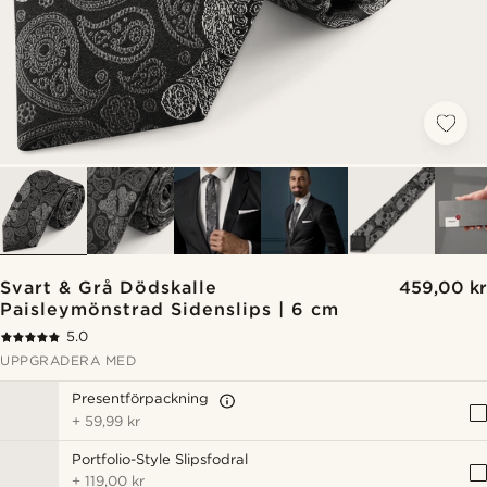
Svart & Grå Dödskalle
459,00 kr
Paisleymönstrad Sidenslips | 6 cm
5.0
UPPGRADERA MED
Presentförpackning
+
59,99 kr
Portfolio-Style Slipsfodral
+
119,00 kr