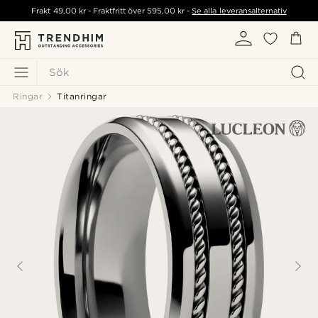
Frakt
49,00 kr
- Fraktfritt över
595,00 kr
-
Se alla leveransalternativ
Sök
Ringar
Titanringar