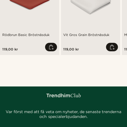
Rödbrun Basic Bröstnäsduk
Vit Gros Grain Bröstnäsduk
M
119,00 kr
119,00 kr
1
Var först med att få veta om nyheter, de senaste trenderna
och specialerbjudanden.