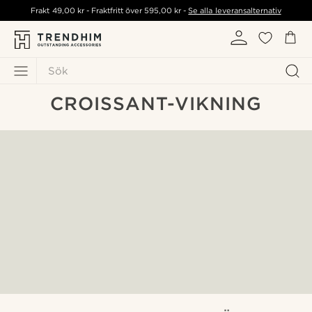
Frakt
49,00 kr
- Fraktfritt över
595,00 kr
-
Se alla leveransalternativ
Sök
CROISSANT-VIKNING