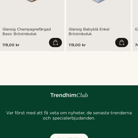
Glansig Champagnefärgad
Glansig Babyblå Enkel
G
Basic Bröstnäsduk
Bröstnäsduk
119,00 kr
119,00 kr
7
Var först med att få veta om nyheter, de senaste trenderna
och specialerbjudanden.