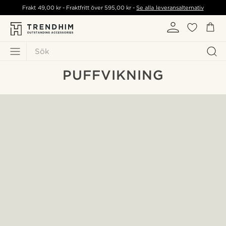
Frakt
49,00 kr
- Fraktfritt över
595,00 kr
-
Se alla leveransalternativ
Sök
PUFFVIKNING