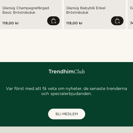
Glansig Champagnefärgad
Glansig Babyblå Enkel
G
Basic Bröstnäsduk
Bröstnäsduk
119,00 kr
119,00 kr
7
Var först med att få veta om nyheter, de senaste trenderna
och specialerbjudanden.
BLI MEDLEM