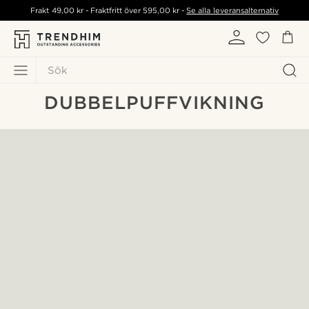
Frakt
49,00 kr
- Fraktfritt över
595,00 kr
-
Se alla leveransalternativ
Sök
DUBBELPUFFVIKNING