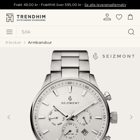
Frakt
49,00 kr
- Fraktfritt över
595,00 kr
-
Se alla leveransalternativ
Sök
Klockor
Armbandsur