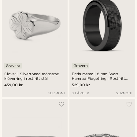
Gravera
Gravera
Clover | Silvertonad mönstrad
Enthumema | 8 mm Svart
klöverring i rostfritt stål
Hamrad Fidgetring i Rostfritt
Stål
459,00 kr
529,00 kr
SEIZMONT
3 FÄRGER
SEIZMONT