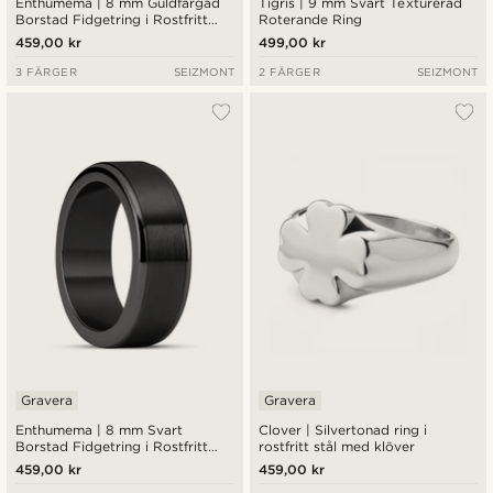
Enthumema | 8 mm Guldfärgad
Tigris | 9 mm Svart Texturerad
Borstad Fidgetring i Rostfritt
Roterande Ring
Stål
459,00 kr
499,00 kr
3 FÄRGER
SEIZMONT
2 FÄRGER
SEIZMONT
Gravera
Gravera
Enthumema | 8 mm Svart
Clover | Silvertonad ring i
Borstad Fidgetring i Rostfritt
rostfritt stål med klöver
Stål
459,00 kr
459,00 kr