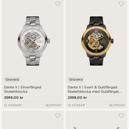
Gravera
Gravera
Dante II | Silverfärgad
Dante II | Svart & Guldfärgad
Skelettklocka
Skelettklocka med Guldfärgat
Urverk
2599,00 kr
2399,00 kr
15 FÄRGER
SEIZMONT
15 FÄRGER
SEIZMONT