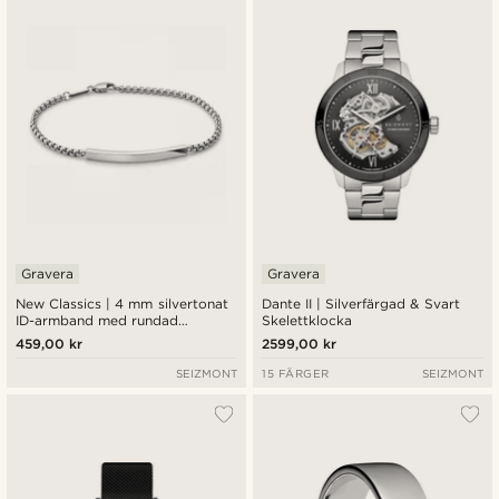
Gravera
Gravera
New Classics | 4 mm silvertonat
Dante II | Silverfärgad & Svart
ID-armband med rundad
Skelettklocka
boxkedja i rostfritt stål
459,00 kr
2599,00 kr
SEIZMONT
15 FÄRGER
SEIZMONT