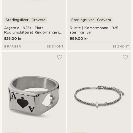
Sterlingsilver
Gravera
Sterlingsilver
Gravera
Argentia | 925s | Platt
Rustic | Korsarmband i 925
Rodiumplätterat Ringörhänge i
sterlingsilver
Sterlingsilver
529,00 kr
999,00 kr
5 FÄRGER
SEIZMONT
SEIZMONT