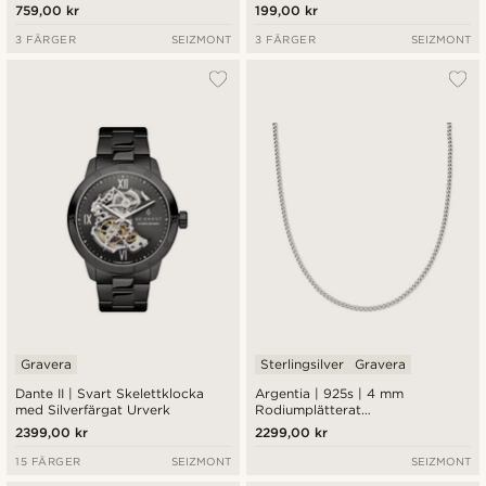
759,00 kr
199,00 kr
3 FÄRGER
SEIZMONT
3 FÄRGER
SEIZMONT
Gravera
Sterlingsilver
Gravera
Dante II | Svart Skelettklocka
Argentia | 925s | 4 mm
med Silverfärgat Urverk
Rodiumplätterat
Kantkedjeshalsband i
2399,00 kr
2299,00 kr
Sterlingsilver
15 FÄRGER
SEIZMONT
SEIZMONT