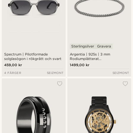
Sterlingsilver
Gravera
Spectrum | Pilotformade
Argentia | 925s | 3 mm
solglasögon i rökgrått och svart
Rodiumplätterat
Kantkedjearmband i
459,00 kr
1499,00 kr
Sterlingsilver
4 FÄRGER
SEIZMONT
SEIZMONT