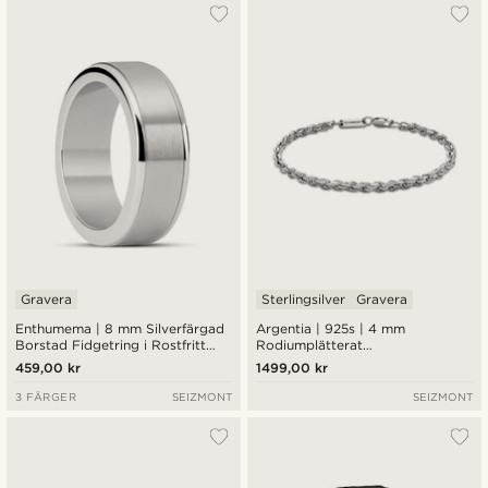
Gravera
Sterlingsilver
Gravera
Enthumema | 8 mm Silverfärgad
Argentia | 925s | 4 mm
Borstad Fidgetring i Rostfritt
Rodiumplätterat
Stål
Repkedjearmband i Sterlingsilver
459,00 kr
1499,00 kr
3 FÄRGER
SEIZMONT
SEIZMONT