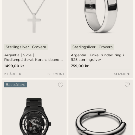
Sterlingsilver
Gravera
Sterlingsilver
Gravera
Argentia | 925s |
Argentia | Enkel rundad ring i
Rodiumplätterat Korshalsband i
925 sterlingsilver
Sterlingsilver
1499,00 kr
759,00 kr
2 FÄRGER
SEIZMONT
SEIZMONT
Bästsäljare