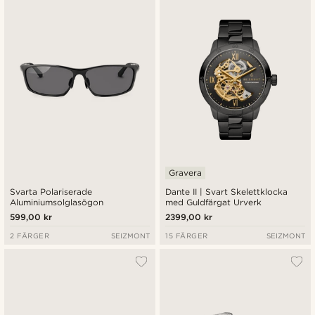
Nyaste
Billigast
Dyrast
Gravera
Svarta Polariserade
Dante II | Svart Skelettklocka
Aluminiumsolglasögon
med Guldfärgat Urverk
599,00 kr
2399,00 kr
2 FÄRGER
SEIZMONT
15 FÄRGER
SEIZMONT