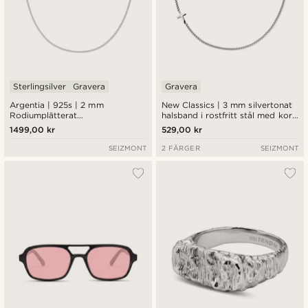
Sterlingsilver
Gravera
Gravera
Argentia | 925s | 2 mm
New Classics | 3 mm silvertonat
Rodiumplätterat
halsband i rostfritt stål med kors
Kantkedjehalsband i
och rundad boxkedja
1499,00 kr
529,00 kr
Sterlingsilver
SEIZMONT
2 FÄRGER
SEIZMONT