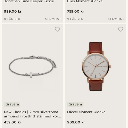
Jonathan Time Keeper Fickur
Elias Moment Klocka
999,00 kr
759,00 kr
8 FÄRGER
SEIZMONT
9 FÄRGER
SEIZMONT
Gravera
Gravera
New Classics | 2 mm silvertonat
Mikkel Moment Klocka
armband i rostfritt stål med kors
och pansarkedja
459,00 kr
909,00 kr