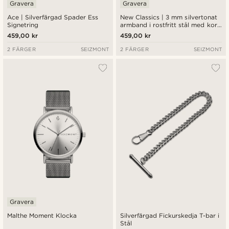
Gravera
Gravera
Ace | Silverfärgad Spader Ess
New Classics | 3 mm silvertonat
Signetring
armband i rostfritt stål med kors
och rundad boxkedja
459,00 kr
459,00 kr
2 FÄRGER
SEIZMONT
2 FÄRGER
SEIZMONT
Gravera
Malthe Moment Klocka
Silverfärgad Fickurskedja T-bar i
Stål