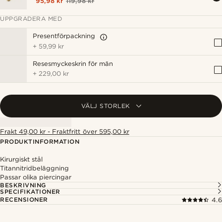
95,98 kr
119,98 kr
UPPGRADERA MED
Presentförpackning
+
59,99 kr
Resesmyckeskrin för män
+
229,00 kr
VÄLJ STORLEK
Frakt 49,00 kr - Fraktfritt över 595,00 kr
PRODUKTINFORMATION
Kirurgiskt stål
Titannitridbeläggning
Passar olika piercingar
BESKRIVNING
SPECIFIKATIONER
RECENSIONER
4.6