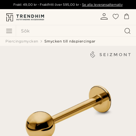
Frakt
49,00 kr
- Fraktfritt över
595,00 kr
-
Se alla leveransalternativ
Sök
Piercingsmycken
Smycken till näspiercingar