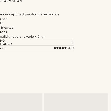
NFORMATION
 en avslappnad passform eller kortare
gnad
ti
kvalitet
rans
ålitlig leverans varje gång.
ING
TIONER
NER
4.9