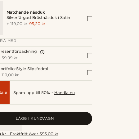
Matchande näsduk
Silverfärgad Bröstnäsduk i Satin
+
119,00 kr
95,20 kr
RA MED
resentförpackning
+
59,99 kr
ortfolio-Style Slipsfodral
+
119,00 kr
Sale
Spara upp till 50% -
Handla nu
LÄGG I KUNDVAGN
 kr - Fraktfritt över 595,00 kr