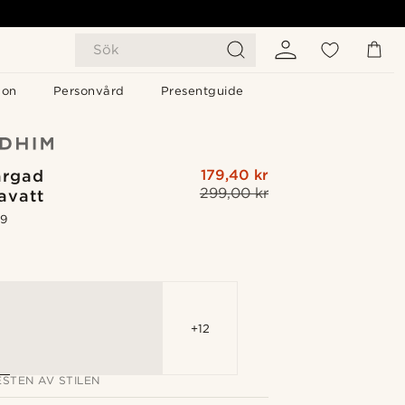
Sök
gon
Personvård
Presentguide
ärgad
179,40 kr
299,00 kr
avatt
.9
G
+12
STEN AV STILEN