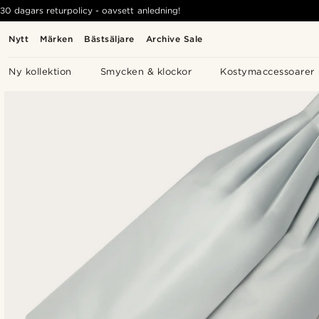
30 dagars returpolicy - oavsett anledning!
Nytt
Märken
Bästsäljare
Archive Sale
Ny kollektion
Smycken & klockor
Kostymaccessoarer