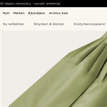
30 dagars returpolicy - oavsett anledning!
Nytt
Märken
Bästsäljare
Archive Sale
Ny kollektion
Smycken & klockor
Kostymaccessoarer