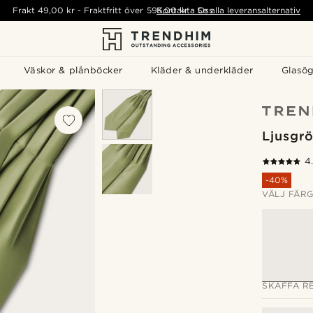
Frakt
49,00 kr
-
Fraktfritt över
595,00 kr
Kontakta Oss
-
Se alla leveransalternativ
Väskor & plånböcker
Kläder & underkläder
Glasö
Ljusgrö
4
-40%
VÄLJ FÄR
SKAFFA RE