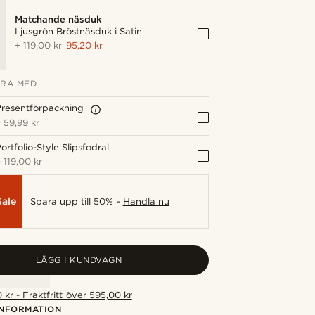
Matchande näsduk
Ljusgrön Bröstnäsduk i Satin
+
119,00 kr
95,20 kr
RA MED
resentförpackning
+
59,99 kr
ortfolio-Style Slipsfodral
+
119,00 kr
Sale
Spara upp till 50% -
Handla nu
LÄGG I KUNDVAGN
 kr - Fraktfritt över 595,00 kr
NFORMATION