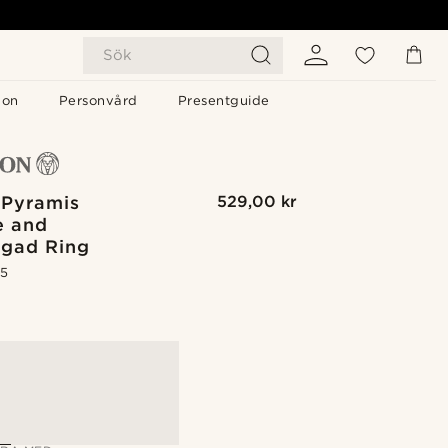
Sök
gon
Personvård
Presentguide
 Pyramis
529,00 kr
e and
rgad Ring
.5
G