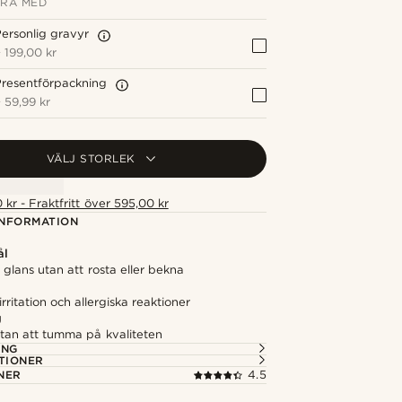
RA MED
ersonlig gravyr
+
199,00 kr
resentförpackning
+
59,99 kr
VÄLJ STORLEK
 kr - Fraktfritt över 595,00 kr
NFORMATION
ål
n glans utan att rosta eller bekna
rritation och allergiska reaktioner
g
utan att tumma på kvaliteten
ING
TIONER
NER
4.5