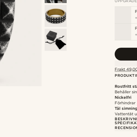
UPPGRADE
P
P
Frakt 49,00
PRODUKTI
Rostfritt st
Behåller si
Nickelfri
Förhindrar i
Tål simnin
Vattentät 
BESKRIVN
SPECIFIKA
RECENSIO