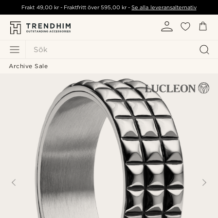
Frakt
49,00 kr
- Fraktfritt över
595,00 kr
-
Se alla leveransalternativ
Sök
Archive Sale