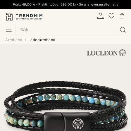
Frakt
49,00 kr
- Fraktfritt över
595,00 kr
-
Se alla leveransalternativ
Sök
Armband
Läderarmband