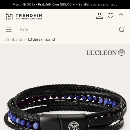
Frakt
49,00 kr
- Fraktfritt över
595,00 kr
-
Se alla leveransalternativ
Sök
Armband
Läderarmband