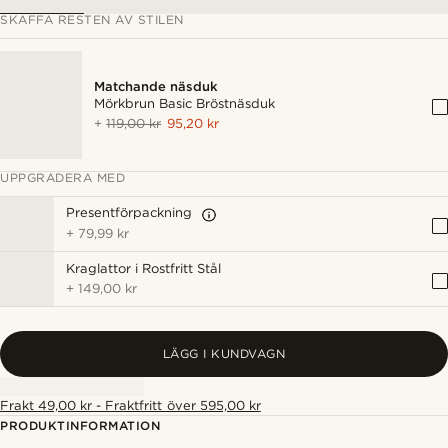
SKAFFA RESTEN AV STILEN
Matchande näsduk
Mörkbrun Basic Bröstnäsduk
+
119,00 kr
95,20 kr
UPPGRADERA MED
Presentförpackning
+
79,99 kr
Kraglattor i Rostfritt Stål
+
149,00 kr
LÄGG I KUNDVAGN
Frakt 49,00 kr - Fraktfritt över 595,00 kr
PRODUKTINFORMATION