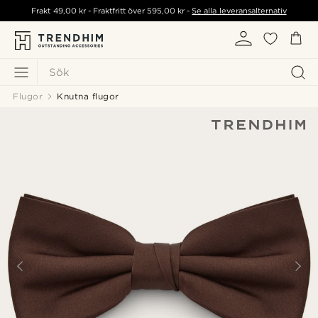
Frakt
49,00 kr
- Fraktfritt över
595,00 kr
-
Se alla leveransalternativ
Sök
Flugor
Knutna flugor