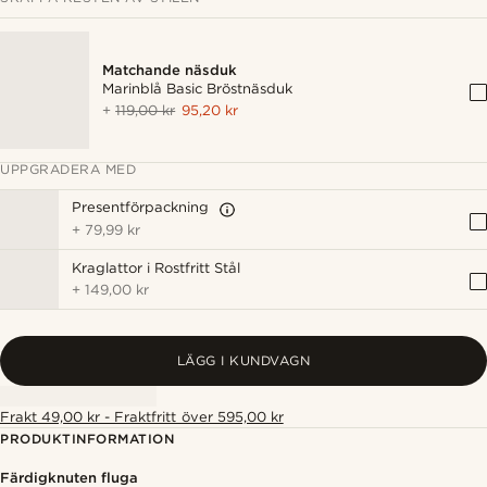
Matchande näsduk
Marinblå Basic Bröstnäsduk
+
119,00 kr
95,20 kr
UPPGRADERA MED
Presentförpackning
+
79,99 kr
Kraglattor i Rostfritt Stål
+
149,00 kr
LÄGG I KUNDVAGN
Frakt 49,00 kr - Fraktfritt över 595,00 kr
PRODUKTINFORMATION
Färdigknuten fluga