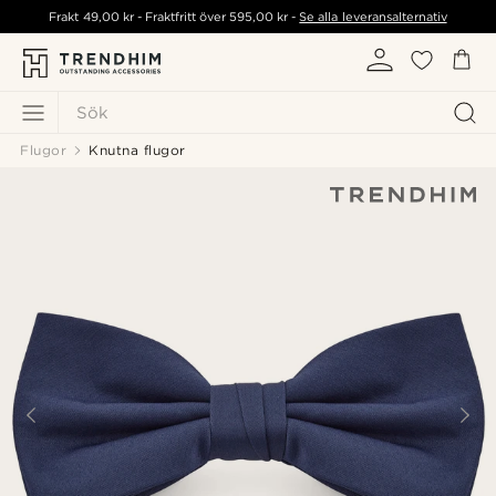
Frakt
49,00 kr
- Fraktfritt över
595,00 kr
-
Se alla leveransalternativ
Sök
Flugor
Knutna flugor