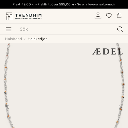
Frakt
49,00 kr
- Fraktfritt över
595,00 kr
-
Se alla leveransalternativ
Sök
Halsband
Halskedjor