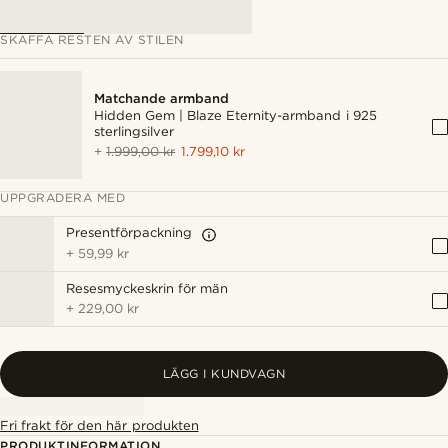
SKAFFA RESTEN AV STILEN
Matchande armband
Hidden Gem | Blaze Eternity-armband i 925
sterlingsilver
+
1.999,00 kr
1.799,10 kr
UPPGRADERA MED
Presentförpackning
+
59,99 kr
Resesmyckeskrin för män
+
229,00 kr
LÄGG I KUNDVAGN
Fri frakt för den här produkten
PRODUKTINFORMATION