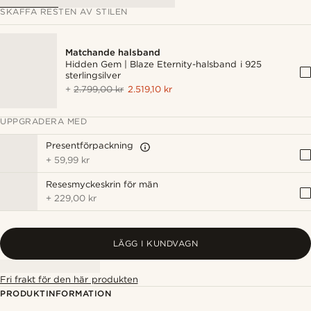
SKAFFA RESTEN AV STILEN
Matchande halsband
Hidden Gem | Blaze Eternity-halsband i 925
sterlingsilver
+
2.799,00 kr
2.519,10 kr
UPPGRADERA MED
Presentförpackning
+
59,99 kr
Resesmyckeskrin för män
+
229,00 kr
LÄGG I KUNDVAGN
Fri frakt för den här produkten
PRODUKTINFORMATION