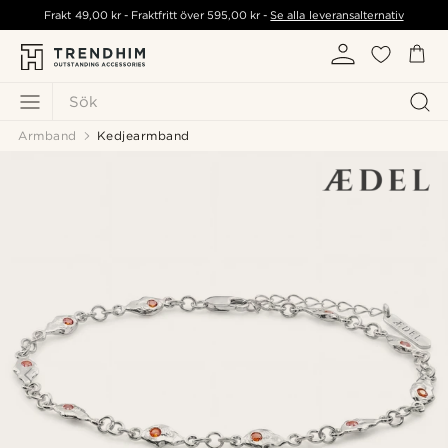
Frakt
49,00 kr
- Fraktfritt över
595,00 kr
-
Se alla leveransalternativ
Sök
Armband
Kedjearmband