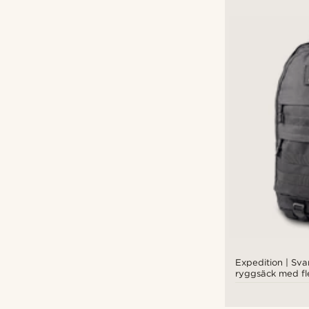
Expedition | Svar
ryggsäck med fl
patchpanel - 35 