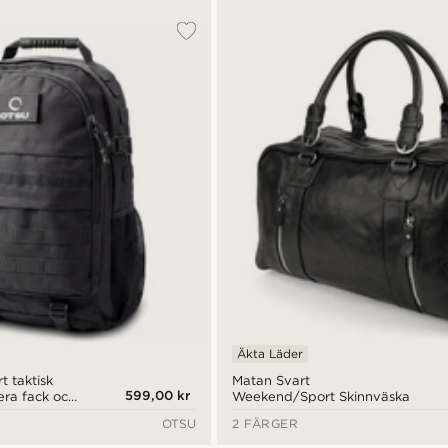
Äkta Läder
t taktisk
Matan Svart
599,00 kr
era fack och
Weekend/Sport Skinnväska
l
OTSU
2 FÄRGER