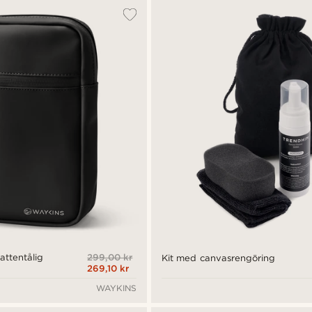
299,00 kr
attentålig
Kit med canvasrengöring
269,10 kr
WAYKINS