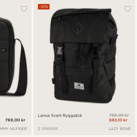
-10%
759,00 kr
Lance Svart Ryggsäck
769,00 kr
683,10 kr
MMY HILFIGER
2 FÄRGER
LAZY BEAR