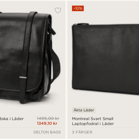
-10%
Äkta Läder
1499,00 kr
äska i Läder
Montreal Svart Small
1349,10 kr
Laptopfodral i Läder
DELTON BAGS
3 FÄRGER