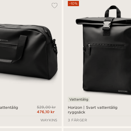
-10%
Vattentålig
529,00 kr
attentålig
Horizon | Svart vattentålig
476,10 kr
ryggsäck
WAYKINS
3 FÄRGER