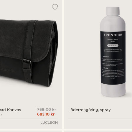
759,00 kr
xad Kanvas
Läderrengöring, spray
683,10 kr
är
LUCLEON