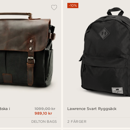
-10%
1099,00 kr
äska i
Lawrence Svart Ryggsäck
989,10 kr
DELTON BAGS
2 FÄRGER