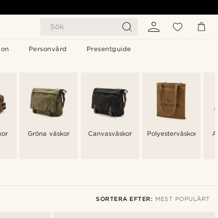
Sök
gon
Personvård
Presentguide
kor
Gröna väskor
Canvasväskor
Polyesterväskor
A
SORTERA EFTER:
MEST POPULÄRT