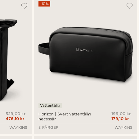
Mest populärt
-10%
Nyaste
Billigast
Dyrast
Vattentålig
529,00 kr
199,00 kr
Horizon | Svart vattentålig
476,10 kr
179,10 kr
necessär
WAYKINS
3 FÄRGER
WAYKINS