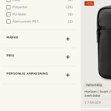
-10%
Polyester
(25)
PU-läder
(6)
Återvunnen PET
(2)
MÄRKE
PRIS
PERSONLIG ANPASSNING
Vattentålig
Horizon | Svart v
axelväska
3 FÄRGER