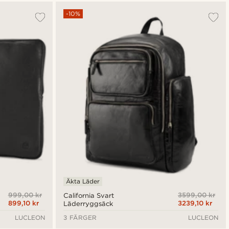
-10%
Äkta Läder
999,00 kr
3599,00 kr
California Svart
899,10 kr
3239,10 kr
Läderryggsäck
LUCLEON
3 FÄRGER
LUCLEON