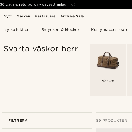
30 dagars returpolicy - oavsett anledning!
Nytt
Märken
Bästsäljare
Archive Sale
Ny kollektion
Smycken & klockor
Kostymaccessoarer
Svarta väskor herr
Väskor
FILTRERA
89 PRODUKTER