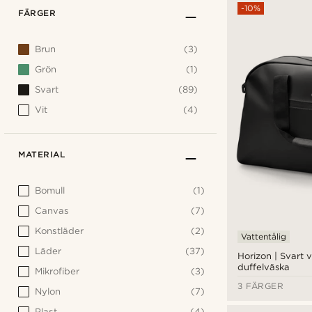
-10%
FÄRGER
Brun
(3)
Grön
(1)
Svart
(89)
Vit
(4)
MATERIAL
Bomull
(1)
Canvas
(7)
Konstläder
(2)
Vattentålig
Läder
(37)
Horizon | Svart v
duffelväska
Mikrofiber
(3)
3 FÄRGER
Nylon
(7)
Plast
(4)