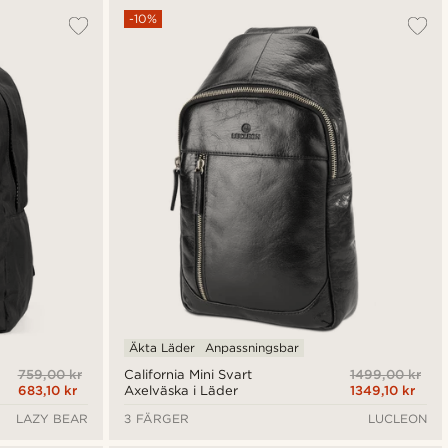
-10%
Äkta Läder
Anpassningsbar
759,00 kr
1499,00 kr
California Mini Svart
683,10 kr
1349,10 kr
Axelväska i Läder
LAZY BEAR
3 FÄRGER
LUCLEON