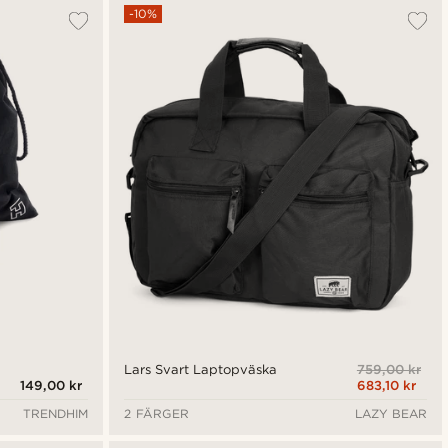
-10%
759,00 kr
Lars Svart Laptopväska
149,00 kr
683,10 kr
TRENDHIM
2 FÄRGER
LAZY BEAR