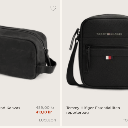
459,00 kr
xad Kanvas
Tommy Hilfiger Essential liten
413,10 kr
reporterbag
LUCLEON
TO