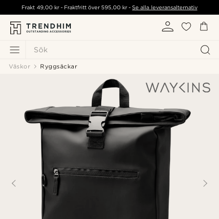
Frakt
49,00 kr
- Fraktfritt över
595,00 kr
-
Se alla leveransalternativ
Sök
Väskor
Ryggsäckar