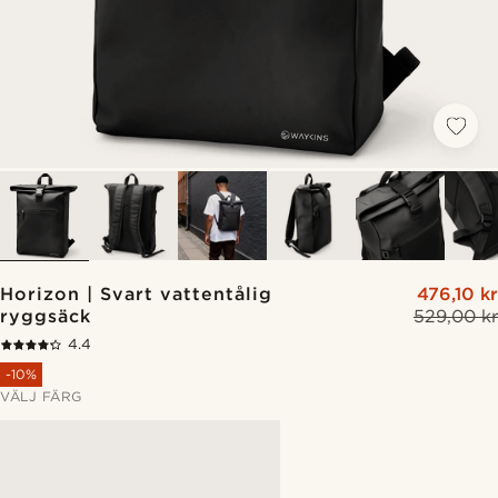
Horizon | Svart vattentålig
476,10 kr
ryggsäck
529,00 kr
4.4
-10%
VÄLJ FÄRG