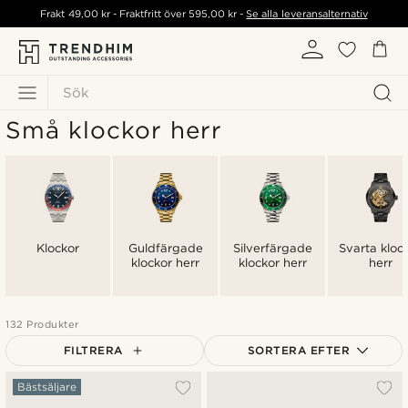
Frakt
49,00 kr
- Fraktfritt över
595,00 kr
-
Se alla leveransalternativ
Sök
Små klockor herr
Klockor
Guldfärgade
Silverfärgade
Svarta kloc
klockor herr
klockor herr
herr
132 Produkter
FILTRERA
SORTERA EFTER
Mest populärt
Bästsäljare