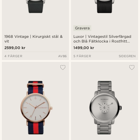
Gravera
1968 Vintage | Kirurgiskt stål &
Luxor | Vintagestil Silverfärgad
vit
och Blå Fältklocka i Rostfritt
Stål
2599,00 kr
1499,00 kr
4 FÄRGER
AV86
5 FÄRGER
SIDEGREN