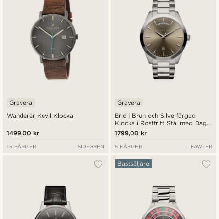
Gravera
Gravera
Wanderer Kevil Klocka
Eric | Brun och Silverfärgad
Klocka i Rostfritt Stål med Dag
och Datum
1499,00 kr
1799,00 kr
15 FÄRGER
SIDEGREN
5 FÄRGER
FAWLER
Bästsäljare