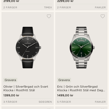
2199,00 kr
2299,00 kr
2 FÄRGER
TIMEX
2 FÄRGER
FAWLER
Gravera
Gravera
Olivier | Silverfärgad och Svart
Eric | Grön och Silverfärgad
Klocka i Rostfritt Stål
Klocka i Rostfritt Stål med Dag
och Datum
1399,00 kr
1499,00 kr
3 FÄRGER
SIDEGREN
5 FÄRGER
FAWLER