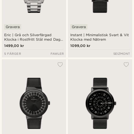
Gravera
Gravera
Eric | Grå och Silverfärgad
Instant | Minimalistisk Svart & Vit
Klocka i Rostfritt Stål med Dag
Klocka med Nätrem
och Datum
1499,00 kr
1099,00 kr
5 FÄRGER
FAWLER
SEIZMONT