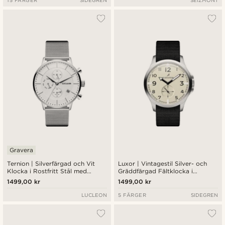
15 FÄRGER
SIDEGREN
SEIZMONT
Gravera
Ternion | Silverfärgad och Vit
Luxor | Vintagestil Silver- och
Klocka i Rostfritt Stål med
Gräddfärgad Fältklocka i
Dubbel Tid
Rostfritt Stål
1499,00 kr
1499,00 kr
LUCLEON
5 FÄRGER
SIDEGREN