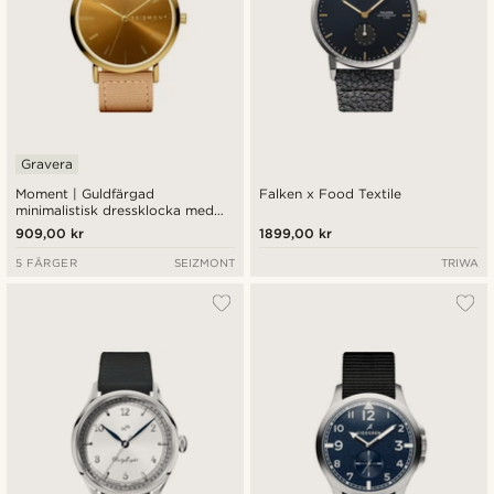
Gravera
Moment | Guldfärgad
Falken x Food Textile
minimalistisk dressklocka med
analogt kvartsurverk,
909,00 kr
1899,00 kr
champagnefärgad urtavla och
sandfärgat nylonband
5 FÄRGER
SEIZMONT
TRIWA