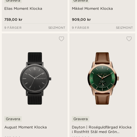
Gravera
Gravera
Elias Moment Klocka
Mikkel Moment Klocka
759,00 kr
909,00 kr
9 FÄRGER
SEIZMONT
9 FÄRGER
SEIZMONT
Gravera
Gravera
August Moment Klocka
Dayton | Roséguldfärgad Klocka
i Rostfritt Stål med Grön
Texturerad Urtavla