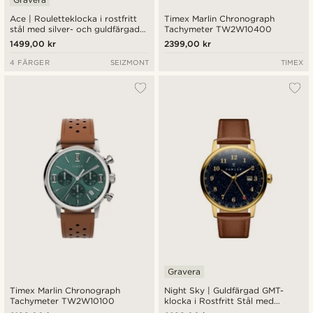
Ace | Rouletteklocka i rostfritt
Timex Marlin Chronograph
stål med silver- och guldfärgad
Tachymeter TW2W10400
finish och kvartsurverk
1499,00 kr
2399,00 kr
4 FÄRGER
SEIZMONT
TIMEX
Gravera
Timex Marlin Chronograph
Night Sky | Guldfärgad GMT-
Tachymeter TW2W10100
klocka i Rostfritt Stål med
Aventurinurtavla