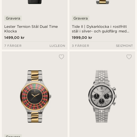
Gravera
Gravera
Lester Ternion Stål Dual Time
Tide II | Dykarklocka i rostfritt
Klocka
stål i silver- och guldfärg med
kvartsurverk, blå urtavla och
1499,00 kr
1999,00 kr
Cyclops-lins
7 FÄRGER
LUCLEON
3 FÄRGER
SEIZMONT
Gravera