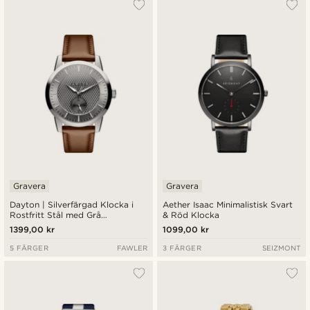
Gravera
Gravera
Dayton | Silverfärgad Klocka i
Aether Isaac Minimalistisk Svart
Rostfritt Stål med Grå
& Röd Klocka
Texturerad Urtavla
1399,00 kr
1099,00 kr
5 FÄRGER
FAWLER
3 FÄRGER
SEIZMONT