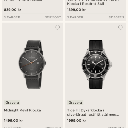
Klocka i Rostfritt Stål
839,00 kr
1399,00 kr
3 FÄRGER
SEIZMONT
3 FÄRGER
SIDEGREN
Gravera
Gravera
Midnight Kevil Klocka
Tide II | Dykarklocka i
silverfärgat rostfritt stål med
kvartsurverk, svart urtavla, svart
1499,00 kr
1999,00 kr
gummiarmband och Cyclops-lins