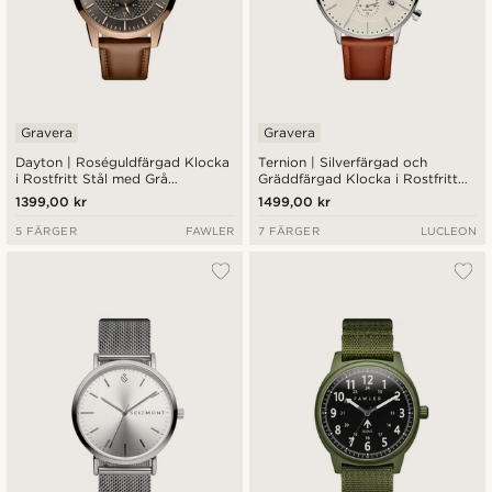
Gravera
Gravera
Dayton | Roséguldfärgad Klocka
Ternion | Silverfärgad och
i Rostfritt Stål med Grå
Gräddfärgad Klocka i Rostfritt
Texturerad Urtavla
Stål med Dubbel Tid
1399,00 kr
1499,00 kr
5 FÄRGER
FAWLER
7 FÄRGER
LUCLEON