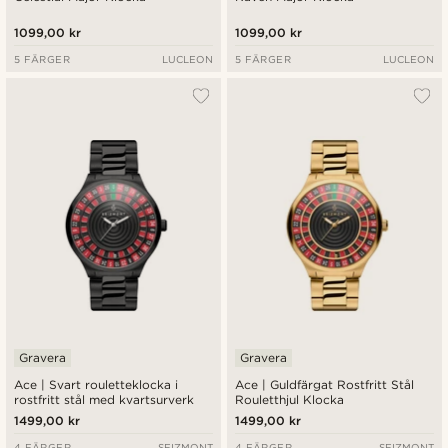
1099,00 kr
1099,00 kr
5 FÄRGER
LUCLEON
5 FÄRGER
LUCLEON
Gravera
Gravera
Ace | Svart rouletteklocka i
Ace | Guldfärgat Rostfritt Stål
rostfritt stål med kvartsurverk
Rouletthjul Klocka
1499,00 kr
1499,00 kr
4 FÄRGER
SEIZMONT
4 FÄRGER
SEIZMONT