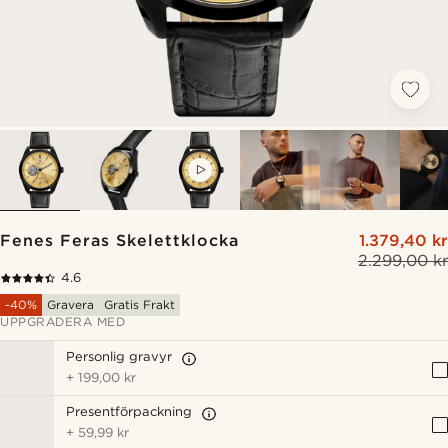
VIDEO
Fenes Feras Skelettklocka
1.379,40 kr
2.299,00 kr
4.6
-40%
Gravera
Gratis Frakt
UPPGRADERA MED
Personlig gravyr
+
199,00 kr
Presentförpackning
+
59,99 kr