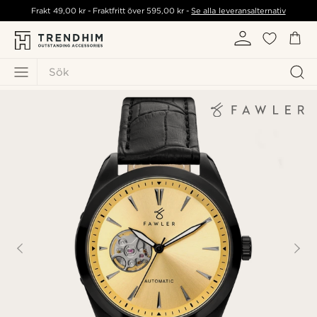
Frakt
49,00 kr
- Fraktfritt över
595,00 kr
-
Se alla leveransalternativ
Sök