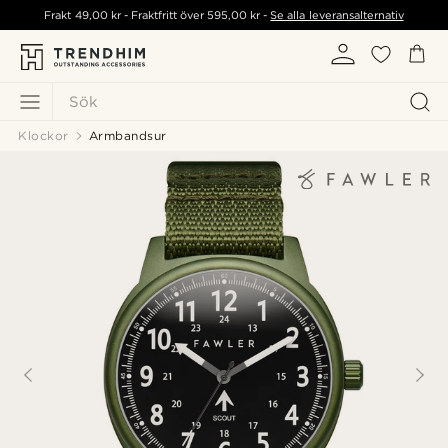
Frakt
49,00 kr
- Fraktfritt över
595,00 kr
-
Se alla leveransalternativ
Sök
Klockor
Armbandsur