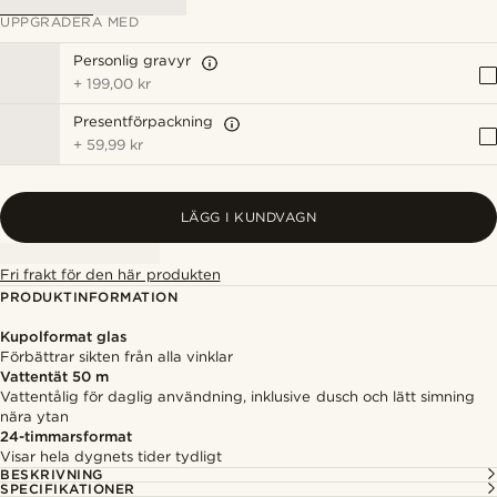
UPPGRADERA MED
Personlig gravyr
+
199,00 kr
Presentförpackning
+
59,99 kr
LÄGG I KUNDVAGN
Fri frakt för den här produkten
PRODUKTINFORMATION
Kupolformat glas
Förbättrar sikten från alla vinklar
Vattentät 50 m
Vattentålig för daglig användning, inklusive dusch och lätt simning
nära ytan
24-timmarsformat
Visar hela dygnets tider tydligt
BESKRIVNING
SPECIFIKATIONER