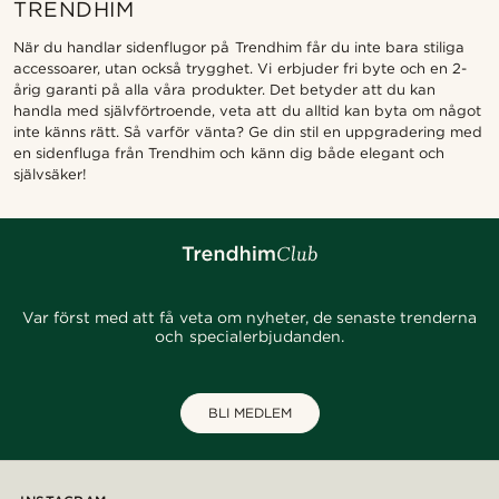
TRENDHIM
När du handlar sidenflugor på Trendhim får du inte bara stiliga
accessoarer, utan också trygghet. Vi erbjuder fri byte och en 2-
årig garanti på alla våra produkter. Det betyder att du kan
handla med självförtroende, veta att du alltid kan byta om något
inte känns rätt. Så varför vänta? Ge din stil en uppgradering med
en sidenfluga från Trendhim och känn dig både elegant och
självsäker!
Var först med att få veta om nyheter, de senaste trenderna
och specialerbjudanden.
BLI MEDLEM