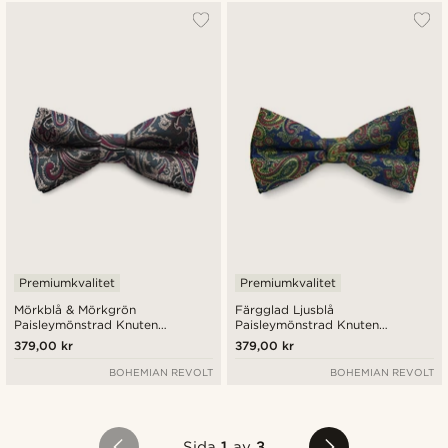
Premiumkvalitet
Premiumkvalitet
Mörkblå & Mörkgrön
Färgglad Ljusblå
Paisleymönstrad Knuten
Paisleymönstrad Knuten
Sidenfluga
Sidenfluga
379,00 kr
379,00 kr
BOHEMIAN REVOLT
BOHEMIAN REVOLT
Sida
1
av
3