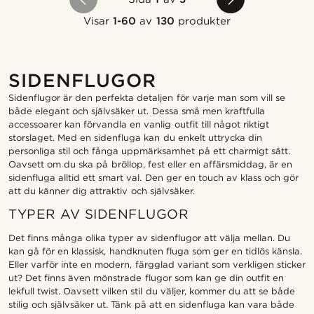
Visar
1-60
av
130
produkter
SIDENFLUGOR
Sidenflugor är den perfekta detaljen för varje man som vill se
både elegant och självsäker ut. Dessa små men kraftfulla
accessoarer kan förvandla en vanlig outfit till något riktigt
storslaget. Med en sidenfluga kan du enkelt uttrycka din
personliga stil och fånga uppmärksamhet på ett charmigt sätt.
Oavsett om du ska på bröllop, fest eller en affärsmiddag, är en
sidenfluga alltid ett smart val. Den ger en touch av klass och gör
att du känner dig attraktiv och självsäker.
TYPER AV SIDENFLUGOR
Det finns många olika typer av sidenflugor att välja mellan. Du
kan gå för en klassisk, handknuten fluga som ger en tidlös känsla.
Eller varför inte en modern, färgglad variant som verkligen sticker
ut? Det finns även mönstrade flugor som kan ge din outfit en
lekfull twist. Oavsett vilken stil du väljer, kommer du att se både
stilig och självsäker ut. Tänk på att en sidenfluga kan vara både