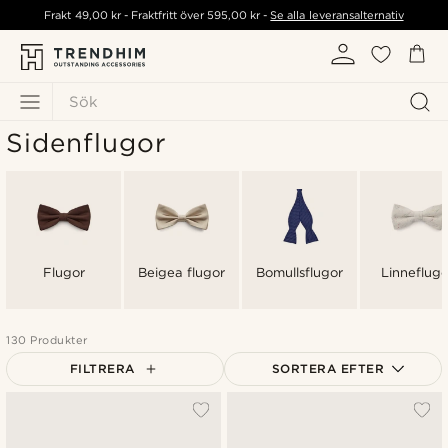
Frakt
49,00 kr
- Fraktfritt över
595,00 kr
-
Se alla leveransalternativ
Sök
Sidenflugor
Flugor
Beigea flugor
Bomullsflugor
Linneflugo
130 Produkter
FILTRERA
SORTERA EFTER
Mest populärt
Nyaste