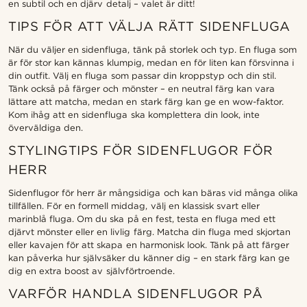
en subtil och en djärv detalj – valet är ditt!
TIPS FÖR ATT VÄLJA RÄTT SIDENFLUGA
När du väljer en sidenfluga, tänk på storlek och typ. En fluga som
är för stor kan kännas klumpig, medan en för liten kan försvinna i
din outfit. Välj en fluga som passar din kroppstyp och din stil.
Tänk också på färger och mönster – en neutral färg kan vara
lättare att matcha, medan en stark färg kan ge en wow-faktor.
Kom ihåg att en sidenfluga ska komplettera din look, inte
överväldiga den.
STYLINGTIPS FÖR SIDENFLUGOR FÖR
HERR
Sidenflugor för herr är mångsidiga och kan bäras vid många olika
tillfällen. För en formell middag, välj en klassisk svart eller
marinblå fluga. Om du ska på en fest, testa en fluga med ett
djärvt mönster eller en livlig färg. Matcha din fluga med skjortan
eller kavajen för att skapa en harmonisk look. Tänk på att färger
kan påverka hur självsäker du känner dig – en stark färg kan ge
dig en extra boost av självförtroende.
VARFÖR HANDLA SIDENFLUGOR PÅ