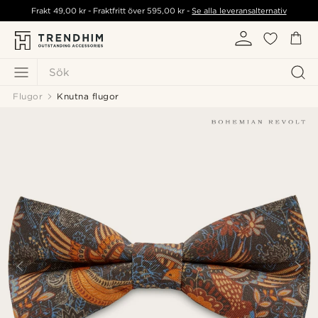
Frakt
49,00 kr
- Fraktfritt över
595,00 kr
-
Se alla leveransalternativ
Sök
Flugor
Knutna flugor