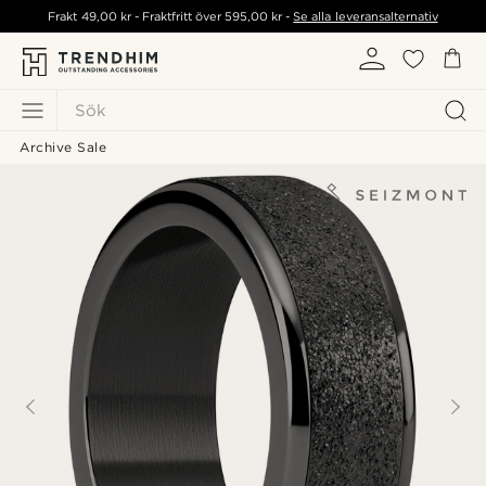
Frakt
49,00 kr
- Fraktfritt över
595,00 kr
-
Se alla leveransalternativ
Sök
Archive Sale