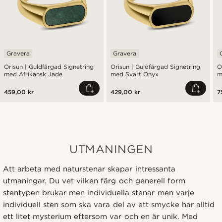
Gravera
Gravera
Orisun | Guldfärgad Signetring
Orisun | Guldfärgad Signetring
O
med Afrikansk Jade
med Svart Onyx
m
459,00 kr
429,00 kr
7
UTMANINGEN
Att arbeta med naturstenar skapar intressanta
utmaningar. Du vet vilken färg och generell form
stentypen brukar men individuella stenar men varje
individuell sten som ska vara del av ett smycke har alltid
ett litet mysterium eftersom var och en är unik. Med