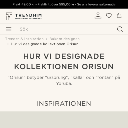
Frakt
49,00 kr
- Fraktfritt över
595,00 kr
-
Se alla leveransalternativ
Sök
Trender & inspiration
Bakom designen
Hur vi designade kollektionen Orisun
HUR VI DESIGNADE
KOLLEKTIONEN ORISUN
"Orisun" betyder "ursprung", "källa" och "fontän" på
Yoruba.
INSPIRATIONEN