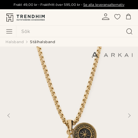
Frakt
49,00 kr
- Fraktfritt över
595,00 kr
-
Se alla leveransalternativ
Sök
Halsband
Stålhalsband