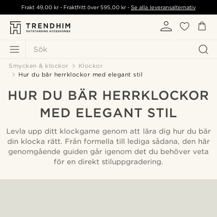
Frakt
49,00 kr
- Fraktfritt över
595,00 kr
-
Se alla leveransalternativ
Sök
Smycken & klockor
Klockor
Hur du bär herrklockor med elegant stil
HUR DU BÄR HERRKLOCKOR
MED ELEGANT STIL
Levla upp ditt klockgame genom att lära dig hur du bär
din klocka rätt. Från formella till lediga sådana, den här
genomgående guiden går igenom det du behöver veta
för en direkt stiluppgradering.