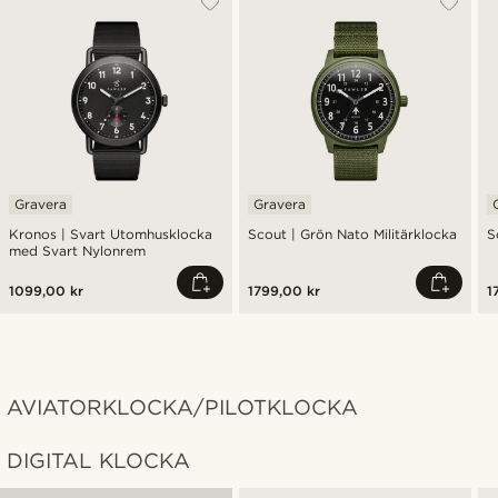
Gravera
Gravera
Kronos | Svart Utomhusklocka
Scout | Grön Nato Militärklocka
S
med Svart Nylonrem
1099,00 kr
1799,00 kr
1
AVIATORKLOCKA/PILOTKLOCKA
DIGITAL KLOCKA