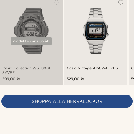
Produkten är slutsåld
Casio Collection WS-1300H-
Casio Vintage A168WA-1YES
C
8AVEF
599,00 kr
529,00 kr
5
SHOPPA ALLA HERRKLOCKOR