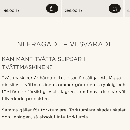
149,00 kr
299,00 kr
4
NI FRÅGADE – VI SVARADE
KAN MANT TVÄTTA SLIPSAR I
TVÄTTMASKINEN?
Tvättmaskiner är hårda och slipsar ömtåliga. Att lägga
din slips i tvättmaskinen kommer göra den skrynklig och
förstöra de försiktigt vikta lagren som finns i den här väl
tillverkade produkten.
Samma gäller för torktumlare! Torktumlare skadar skalet
och linningen, så absolut inte torktumla.