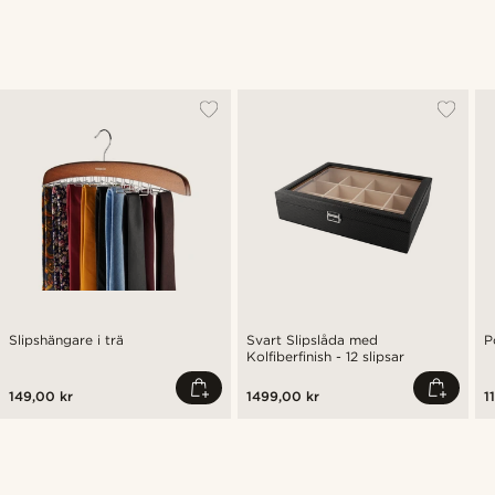
Slipshängare i trä
Svart Slipslåda med
P
Kolfiberfinish - 12 slipsar
149,00 kr
1499,00 kr
1