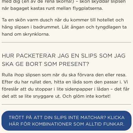
med dig (en av de rena skorna!) – skon skyddar slipsen
när bagaget kastas runt mellan flygplatserna.
Ta en skön varm dusch när du kommer till hotellet och
häng slipsen i badrummet. Låt ångan och tyngdlagen ta
hand om skrynklorna.
HUR PACKETERAR JAG EN SLIPS SOM JAG
SKA GE BORT SOM PRESENT?
Rulla ihop slipsen som när du ska förvara den eller resa.
Efter du har rullat den, hitta en låda som den passar i. Vi
föreslår att du stoppar i lite sidenpapper i lådan – det får
det att se lite snyggare ut. Och glöm inte kortet!
TRÖTT PÅ ATT DIN SLIPS INTE MATCHAR? KLICKA
HÄR FÖR KOMBINATIONER SOM ALLTID FUNKAR.