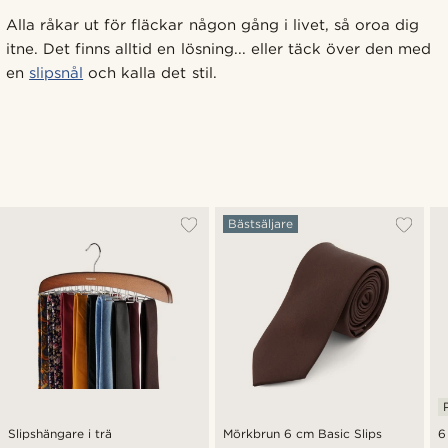
Alla råkar ut för fläckar någon gång i livet, så oroa dig
itne. Det finns alltid en lösning... eller täck över den med
en
slipsnål
och kalla det stil.
Bästsäljare
Slipshängare i trä
Mörkbrun 6 cm Basic Slips
6