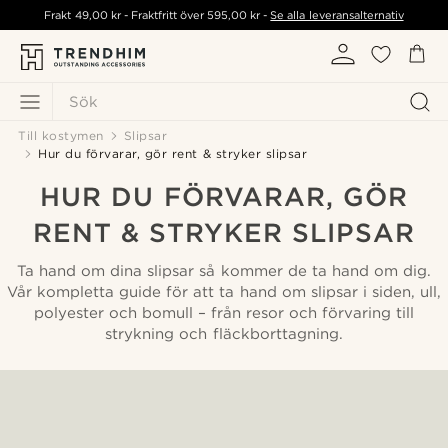
Frakt
49,00 kr
- Fraktfritt över
595,00 kr
-
Se alla leveransalternativ
Sök
Till kostymen
Slipsar
Hur du förvarar, gör rent & stryker slipsar
HUR DU FÖRVARAR, GÖR
RENT & STRYKER SLIPSAR
Ta hand om dina slipsar så kommer de ta hand om dig.
Vår kompletta guide för att ta hand om slipsar i siden, ull,
polyester och bomull – från resor och förvaring till
strykning och fläckborttagning.