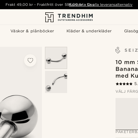
Frakt
49,00 kr
-
Fraktfritt över
595,00 kr
Kontakta Oss
-
Se alla leveransalternativ
Väskor & plånböcker
Kläder & underkläder
Glasö
10 mm 
Banana 
med Ku
5
VÄLJ FÄR
PAKETERB