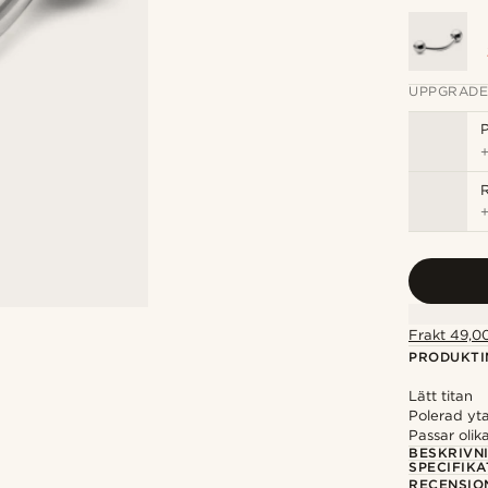
UPPGRADE
P
Frakt 49,00
PRODUKTI
Lätt titan
Polerad yt
Passar olik
BESKRIVN
SPECIFIKA
RECENSIO