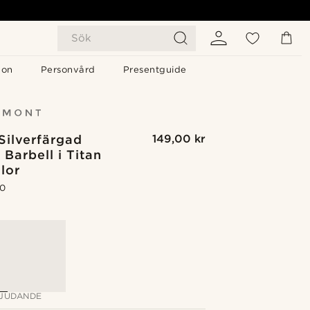
Sök
gon
Personvård
Presentguide
Silverfärgad
149,00 kr
Barbell i Titan
lor
.0
G
JUDANDE