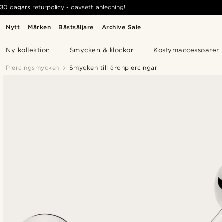
30 dagars returpolicy - oavsett anledning!
Nytt
Märken
Bästsäljare
Archive Sale
Ny kollektion
Smycken & klockor
Kostymaccessoarer
Piercingsmycken
Smycken till öronpiercingar