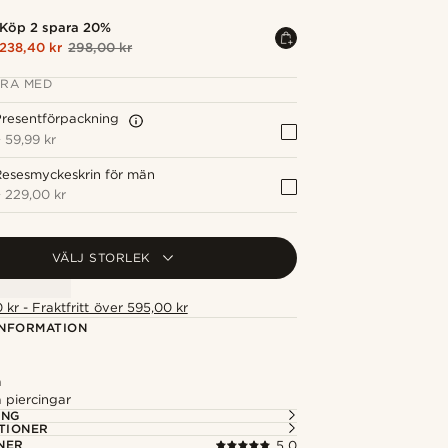
Köp 2 spara 20%
238,40 kr
298,00 kr
RA MED
resentförpackning
+
59,99 kr
Resesmyckeskrin för män
+
229,00 kr
VÄLJ STORLEK
 kr - Fraktfritt över 595,00 kr
NFORMATION
a
a piercingar
ING
TIONER
NER
5.0