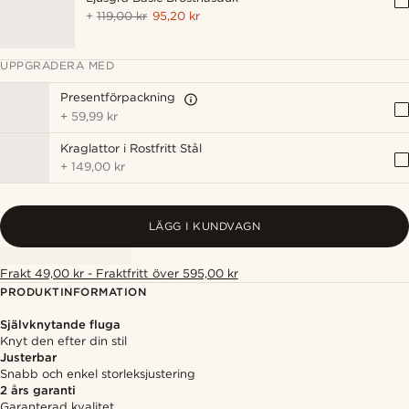
+
119,00 kr
95,20 kr
UPPGRADERA MED
Presentförpackning
+
59,99 kr
Kraglattor i Rostfritt Stål
+
149,00 kr
LÄGG I KUNDVAGN
Frakt 49,00 kr - Fraktfritt över 595,00 kr
PRODUKTINFORMATION
Självknytande fluga
Knyt den efter din stil
Justerbar
Snabb och enkel storleksjustering
2 års garanti
Garanterad kvalitet