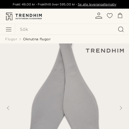
Frakt
49,00 kr
- Fraktfritt över
595,00 kr
-
Se alla leveransalternativ
Sök
Flugor
Oknutna flugor