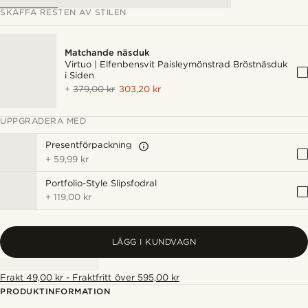
SKAFFA RESTEN AV STILEN
Matchande näsduk
Virtuo | Elfenbensvit Paisleymönstrad Bröstnäsduk
i Siden
+
379,00 kr
303,20 kr
UPPGRADERA MED
Presentförpackning
+
59,99 kr
Portfolio-Style Slipsfodral
+
119,00 kr
LÄGG I KUNDVAGN
Frakt 49,00 kr - Fraktfritt över 595,00 kr
PRODUKTINFORMATION