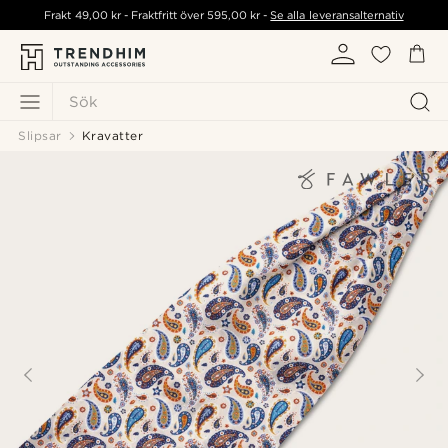
Frakt
49,00 kr
- Fraktfritt över
595,00 kr
-
Se alla leveransalternativ
Sök
Slipsar
Kravatter