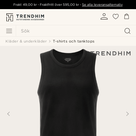
Frakt
49,00 kr
- Fraktfritt över
595,00 kr
-
Se alla leveransalternativ
Sök
Kläder & underkläder
T-shirts och tanktops