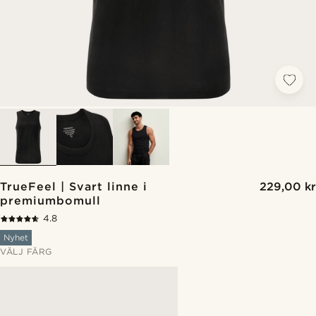
TrueFeel | Svart linne i
229,00 kr
premiumbomull
4.8
Nyhet
VÄLJ FÄRG