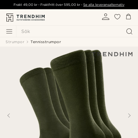
Frakt
49,00 kr
- Fraktfritt över
595,00 kr
-
Se alla leveransalternativ
Sök
Strumpor
Tennisstrumpor