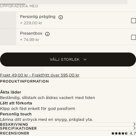
UPPGRADERA MED
Personlig prägling
+
229,00 kr
Presentbox
+
74,99 kr
VÄLJ STORLEK
Frakt 49,00 kr - Fraktfritt över 595,00 kr
PRODUKTINFORMATION
Äkta läder
Beständig, slitstark och åldras vackert med tiden
Lätt att förkorta
Klipp och fäst enkelt för god passform
Personlig touch
Lämna ditt avtryck med en snygg, präglad yta.
BESKRIVNING
SPECIFIKATIONER
RECENSIONER
4.7