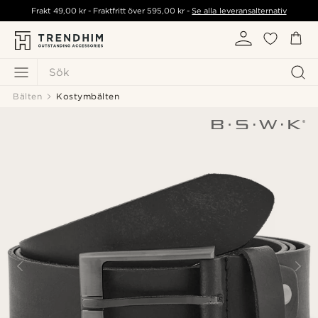
Frakt
49,00 kr
- Fraktfritt över
595,00 kr
-
Se alla leveransalternativ
Sök
Bälten
Kostymbälten