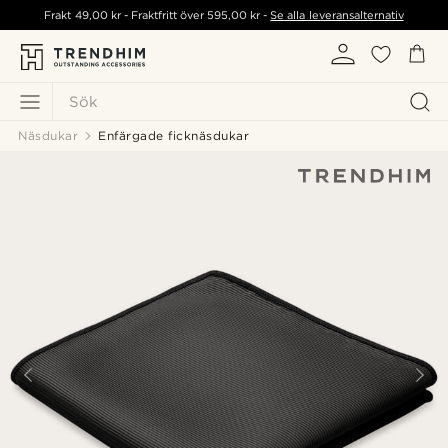
Frakt
49,00 kr
- Fraktfritt över
595,00 kr
-
Se alla leveransalternativ
Sök
Näsdukar
Enfärgade ficknäsdukar