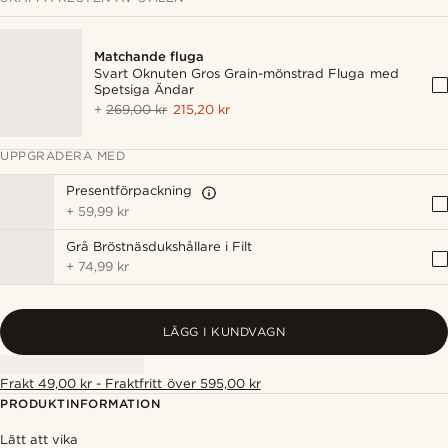
Matchande fluga
Svart Oknuten Gros Grain-mönstrad Fluga med
Spetsiga Ändar
+
269,00 kr
215,20 kr
UPPGRADERA MED
Presentförpackning
+
59,99 kr
Grå Bröstnäsdukshållare i Filt
+
74,99 kr
LÄGG I KUNDVAGN
Frakt 49,00 kr - Fraktfritt över 595,00 kr
PRODUKTINFORMATION
Lätt att vika