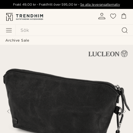
Frakt
49,00 kr
- Fraktfritt över
595,00 kr
-
Se alla leveransalternativ
Sök
Archive Sale