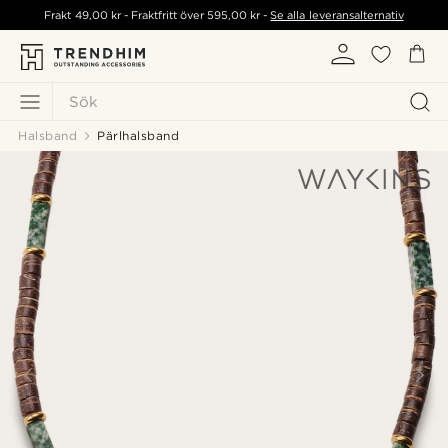
Frakt
49,00 kr
- Fraktfritt över
595,00 kr
-
Se alla leveransalternativ
Sök
Halsband
Pärlhalsband