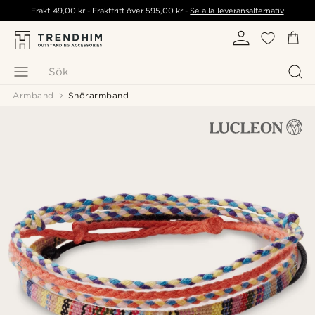
Frakt
49,00 kr
- Fraktfritt över
595,00 kr
-
Se alla leveransalternativ
Sök
Armband
Snörarmband