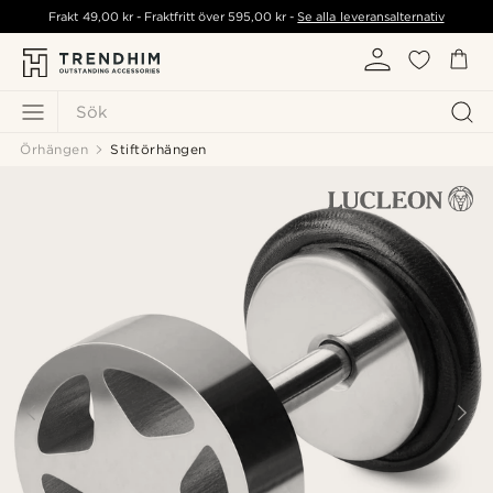
Frakt
49,00 kr
- Fraktfritt över
595,00 kr
-
Se alla leveransalternativ
Sök
Örhängen
Stiftörhängen