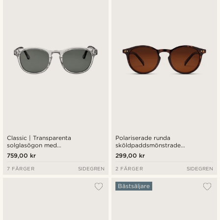
Nyaste
Billigast
Dyrast
Classic | Transparenta
Polariserade runda
solglasögon med
sköldpaddsmönstrade
rökpolariserade glas
solglasögon med bruna linser
759,00 kr
299,00 kr
7 FÄRGER
SIDEGREN
2 FÄRGER
SIDEGREN
Bästsäljare