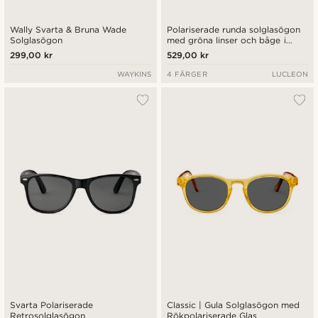
Wally Svarta & Bruna Wade
Polariserade runda solglasögon
Solglasögon
med gröna linser och båge i
guldfärgat kirurgiskt stål
299,00 kr
529,00 kr
WAYKINS
4 FÄRGER
LUCLEON
Svarta Polariserade
Classic | Gula Solglasögon med
Retrosolglasögon
Rökpolariserade Glas