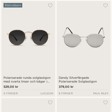
Bästsäljare
Polariserade runda solglasögon
Dandy Silverfärgade
med svarta linser och bågar i
Polariserade Solglasögon
guldfärgat kirurgiskt stål
529,00 kr
379,00 kr
4 FÄRGER
LUCLEON
6 FÄRGER
PAUL RILEY