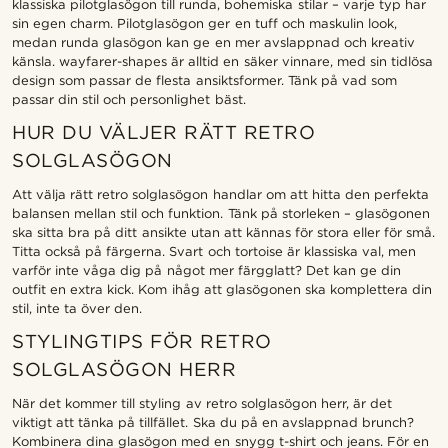
klassiska pilotglasögon till runda, bohemiska stilar – varje typ har
sin egen charm. Pilotglasögon ger en tuff och maskulin look,
medan runda glasögon kan ge en mer avslappnad och kreativ
känsla. wayfarer-shapes är alltid en säker vinnare, med sin tidlösa
design som passar de flesta ansiktsformer. Tänk på vad som
passar din stil och personlighet bäst.
HUR DU VÄLJER RÄTT RETRO
SOLGLASÖGON
Att välja rätt retro solglasögon handlar om att hitta den perfekta
balansen mellan stil och funktion. Tänk på storleken – glasögonen
ska sitta bra på ditt ansikte utan att kännas för stora eller för små.
Titta också på färgerna. Svart och tortoise är klassiska val, men
varför inte våga dig på något mer färgglatt? Det kan ge din
outfit en extra kick. Kom ihåg att glasögonen ska komplettera din
stil, inte ta över den.
STYLINGTIPS FÖR RETRO
SOLGLASÖGON HERR
När det kommer till styling av retro solglasögon herr, är det
viktigt att tänka på tillfället. Ska du på en avslappnad brunch?
Kombinera dina glasögon med en snygg t-shirt och jeans. För en