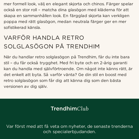
mer formell look, välj en elegant skjorta och chinos. Färger spelar
också en stor roll – matcha dina glasögon med kläderna för att
skapa en sammanhållen look. En färgglad skjorta kan verkligen
poppa med rätt glasögon, medan neutrala färger ger en mer
sofistikerad känsla.
VARFÖR HANDLA RETRO
SOLGLASÖGON PÅ TRENDHIM
När du handlar retro solglasögon på Trendhim, får du inte bara
stil – du får också trygghet. Med fri byte och en 2-årig garanti
kan du handla med självförtroende. Om något inte känns rätt, är
det enkelt att byta. Så varför vänta? Ge din stil en boost med
retro solglasögon som får dig att känna dig som den bästa
versionen av dig själv.
Var först med att få veta om nyheter, de senaste trenderna
och specialerbjudanden.