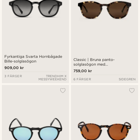
Fyrkantiga Svarta Hornbågade
Classic | Bruna panto-
Bille-solglasögon
solglasögon med
909,00 kr
sköldpaddsmönstrad båge
759,00 kr
3 FÄRGER
TRENDHIM X
MESSYWEEKEND
6 FÄRGER
SIDEGREN