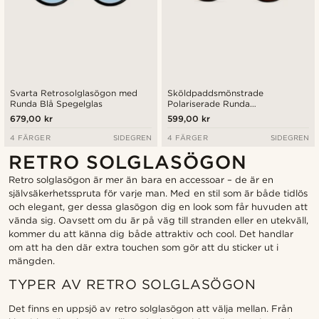
Svarta Retrosolglasögon med
Sköldpaddsmönstrade
Runda Blå Spegelglas
Polariserade Runda
Retrosolglasögon
679,00 kr
599,00 kr
4 FÄRGER
SIDEGREN
4 FÄRGER
SIDEGREN
RETRO SOLGLASÖGON
Retro solglasögon är mer än bara en accessoar – de är en
självsäkerhetsspruta för varje man. Med en stil som är både tidlös
och elegant, ger dessa glasögon dig en look som får huvuden att
vända sig. Oavsett om du är på väg till stranden eller en utekväll,
kommer du att känna dig både attraktiv och cool. Det handlar
om att ha den där extra touchen som gör att du sticker ut i
mängden.
TYPER AV RETRO SOLGLASÖGON
Det finns en uppsjö av retro solglasögon att välja mellan. Från