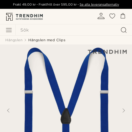
Frakt
49,00 kr
- Fraktfritt över
595,00 kr
-
Se alla leveransalternativ
Sök
Hängslen
Hängslen med Clips